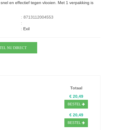
n snel en effectief tegen vlooien. Met 1 verpakking is
:
8713112004553
:
:
Exil
TEL NU DIRECT
Totaal
€ 20,49
BESTEL
€ 20,49
BESTEL