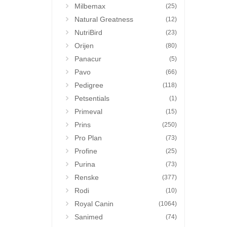
Milbemax
(25)
Natural Greatness
(12)
NutriBird
(23)
Orijen
(80)
Panacur
(5)
Pavo
(66)
Pedigree
(118)
Petsentials
(1)
Primeval
(15)
Prins
(250)
Pro Plan
(73)
Profine
(25)
Purina
(73)
Renske
(377)
Rodi
(10)
Royal Canin
(1064)
Sanimed
(74)