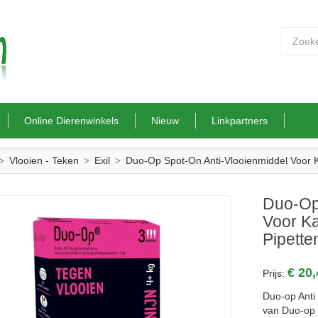
Online Dierenwinkels
Nieuw
Linkpartners
Vlooien - Teken
Exil
Duo-Op Spot-On Anti-Vlooienmiddel Voor K
Duo-Op
Voor Ka
Pipette
€ 20
Prijs:
Duo-op Anti
van Duo-op 