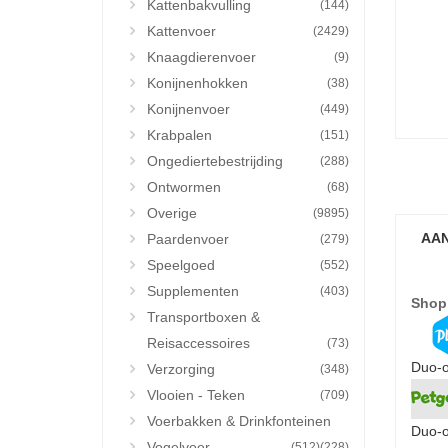
Kattenbakvulling
(144)
Kattenvoer
(2429)
Knaagdierenvoer
(9)
Konijnenhokken
(38)
Konijnenvoer
(449)
Krabpalen
(151)
Ongediertebestrijding
(288)
Ontwormen
(68)
Overige
(9895)
AAN
Paardenvoer
(279)
Speelgoed
(552)
Supplementen
(403)
Shop
Transportboxen &
Reisaccessoires
(73)
Duo-o
Verzorging
(348)
Vlooien - Teken
(709)
Voerbakken & Drinkfonteinen
Duo-o
Vogelvoer
(512)
(228)