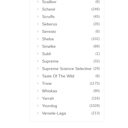
Scalibor
(6)
Schesir
(246)
Scruffs
(45)
Seberus
(35)
Seresto
(6)
Sheba
(102)
Smølke
(88)
Subli
(1)
Supreme
(32)
Supreme Science Selective
(29)
Taste Of The Wild
(8)
Trixie
(1175)
Whiskas
(90)
Yarrah
(116)
Yourdog
(1028)
Versele-Laga
(213)