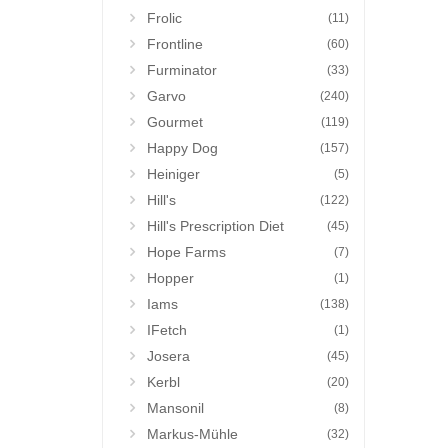
Frolic
(11)
Frontline
(60)
Furminator
(33)
Garvo
(240)
Gourmet
(119)
Happy Dog
(157)
Heiniger
(5)
Hill's
(122)
Hill's Prescription Diet
(45)
Hope Farms
(7)
Hopper
(1)
Iams
(138)
IFetch
(1)
Josera
(45)
Kerbl
(20)
Mansonil
(8)
Markus-Mühle
(32)