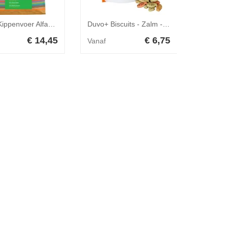
Garvo Kippenvoer Alfamix Kuikens (5013) 4 kg
Duvo+ Biscuits - Zalm - 50 gram
€ 14,45
€ 6,75
Vanaf
Vanaf