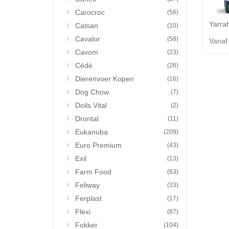
Carocroc
(56)
Catsan
(10)
Cavalor
(58)
Vanaf
Cavom
(23)
Cédé
(26)
Dierenvoer Kopen
(16)
Dog Chow
(7)
Doils Vital
(2)
Drontal
(11)
Eukanuba
(209)
Euro Premium
(43)
Exil
(13)
Farm Food
(63)
Feliway
(33)
Ferplast
(17)
Flexi
(87)
Fokker
(104)