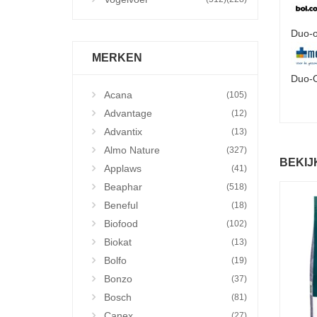
Duo-o
MERKEN
Duo-O
Acana
(105)
Advantage
(12)
Advantix
(13)
Almo Nature
(327)
BEKIJ
Applaws
(41)
Beaphar
(518)
Beneful
(18)
Biofood
(102)
Biokat
(13)
Bolfo
(19)
Bonzo
(37)
Bosch
(81)
Canex
(27)