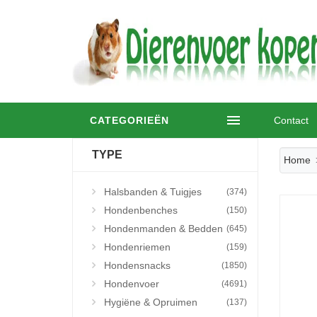
CATEGORIEËN
Contact
TYPE
Home
Halsbanden & Tuigjes
(374)
Hondenbenches
(150)
Hondenmanden & Bedden
(645)
Hondenriemen
(159)
Hondensnacks
(1850)
Hondenvoer
(4691)
Hygiëne & Opruimen
(137)