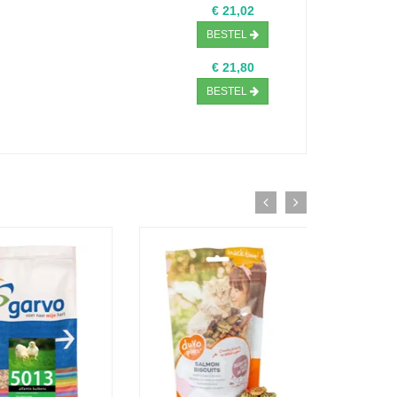
€ 21,02
BESTEL
€ 21,80
BESTEL