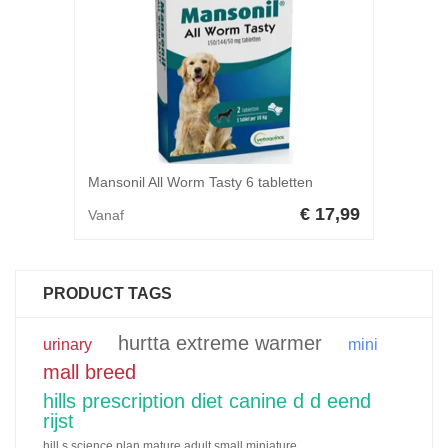
Mansonil All Worm Tasty 6 tabletten
€ 17,99
Vanaf
PRODUCT TAGS
hurtta extreme warmer
urinary
mini
mall breed
hills prescription diet canine d d eend
rijst
hill s science plan mature adult small miniature