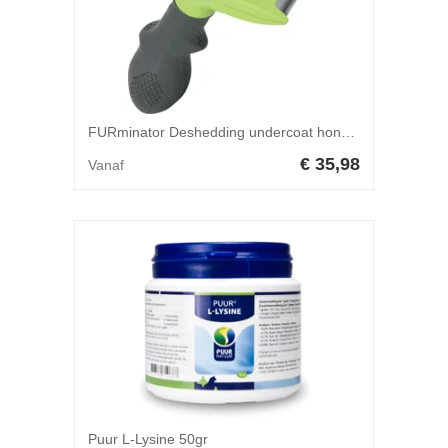
FURminator Deshedding undercoat hond lang haar M
€ 35,98
Vanaf
Puur L-Lysine 50gr