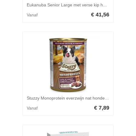
Eukanuba Senior Large met verse kip hondenvoer 15 kg
€ 41,56
Vanaf
Stuzzy Monoprotein everzwijn nat hondenvoer (400 g) 1 doos (6 x 400 g)
€ 7,89
Vanaf