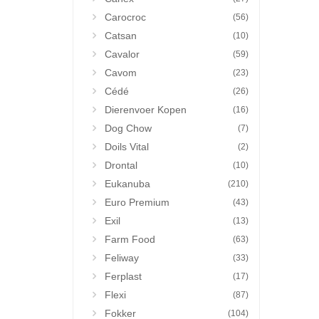
Carocroc
(56)
Catsan
(10)
Cavalor
(59)
Cavom
(23)
Cédé
(26)
Dierenvoer Kopen
(16)
Dog Chow
(7)
Doils Vital
(2)
Drontal
(10)
Eukanuba
(210)
Euro Premium
(43)
Exil
(13)
Farm Food
(63)
Feliway
(33)
Ferplast
(17)
Flexi
(87)
Fokker
(104)