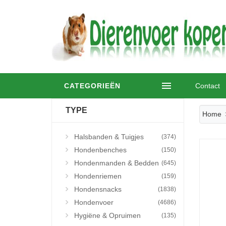
CATEGORIEËN
Contact
TYPE
Home
Halsbanden & Tuigjes
(374)
Hondenbenches
(150)
Hondenmanden & Bedden
(645)
Hondenriemen
(159)
Hondensnacks
(1838)
Hondenvoer
(4686)
Hygiëne & Opruimen
(135)