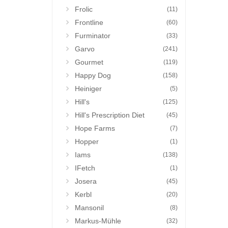
Frolic
(11)
Frontline
(60)
Furminator
(33)
Garvo
(241)
Gourmet
(119)
Happy Dog
(158)
Heiniger
(5)
Hill's
(125)
Hill's Prescription Diet
(45)
Hope Farms
(7)
Hopper
(1)
Iams
(138)
IFetch
(1)
Josera
(45)
Kerbl
(20)
Mansonil
(8)
Markus-Mühle
(32)