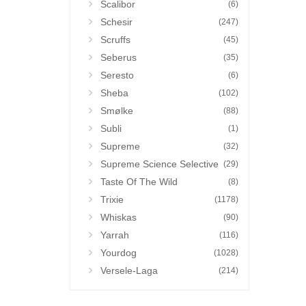
Scalibor
(6)
Schesir
(247)
Scruffs
(45)
Seberus
(35)
Seresto
(6)
Sheba
(102)
Smølke
(88)
Subli
(1)
Supreme
(32)
Supreme Science Selective
(29)
Taste Of The Wild
(8)
Trixie
(1178)
Whiskas
(90)
Yarrah
(116)
Yourdog
(1028)
Versele-Laga
(214)