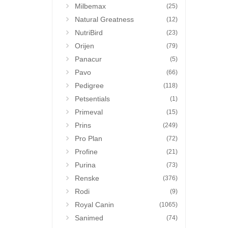
Milbemax
(25)
Natural Greatness
(12)
NutriBird
(23)
Orijen
(79)
Panacur
(5)
Pavo
(66)
Pedigree
(118)
Petsentials
(1)
Primeval
(15)
Prins
(249)
Pro Plan
(72)
Profine
(21)
Purina
(73)
Renske
(376)
Rodi
(9)
Royal Canin
(1065)
Sanimed
(74)