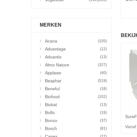
MERKEN
BEKIJ
Acana
(105)
Advantage
(12)
Advantix
(13)
Almo Nature
(327)
Applaws
(40)
Beaphar
(519)
Beneful
(18)
Biofood
(102)
Biokat
(13)
Bolfo
(19)
Bonzo
(37)
Vanaf
Bosch
(81)
Canex
(27)