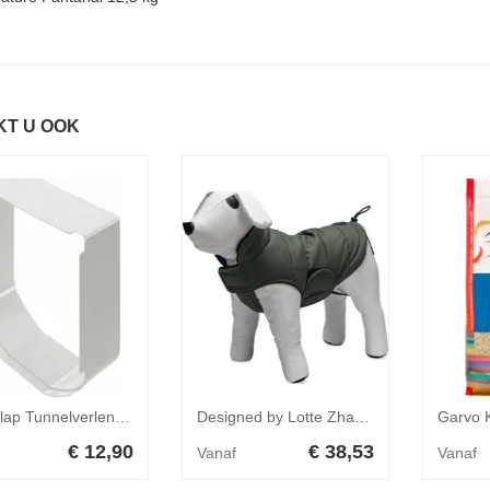
KT U OOK
SureFlap Tunnelverlenging Kattenluik - Wit
Designed by Lotte Zhanti hondenjas groen - 62 cm
€ 12,90
€ 38,53
Vanaf
Vanaf