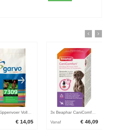
Garvo Kippenvoer Volledig Legmeel met Kruiden 4 kg
3x Beaphar CaniComfort Navulling Verdamper 48 ml
€ 14,05
€ 46,09
Vanaf
Vanaf