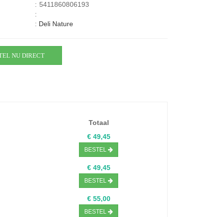
:
5411860806193
:
:
Deli Nature
TEL NU DIRECT
Totaal
€ 49,45
BESTEL
€ 49,45
BESTEL
€ 55,00
BESTEL