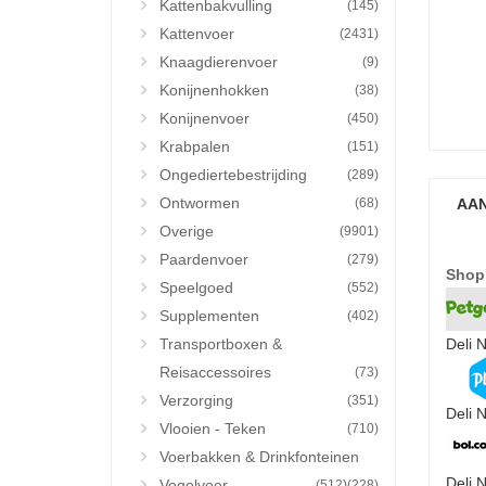
Kattenbakvulling
(145)
Kattenvoer
(2431)
Knaagdierenvoer
(9)
Konijnenhokken
(38)
Konijnenvoer
(450)
Krabpalen
(151)
Ongediertebestrijding
(289)
Ontwormen
(68)
AAN
Overige
(9901)
Paardenvoer
(279)
Shop
Speelgoed
(552)
Supplementen
(402)
Transportboxen &
Deli 
Reisaccessoires
(73)
Verzorging
(351)
Deli 
Vlooien - Teken
(710)
Voerbakken & Drinkfonteinen
Deli 
Vogelvoer
(512)
(228)