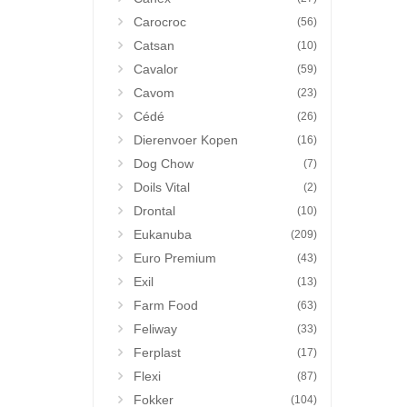
Carocroc
(56)
Catsan
(10)
Cavalor
(59)
Cavom
(23)
Cédé
(26)
Dierenvoer Kopen
(16)
Dog Chow
(7)
Doils Vital
(2)
Drontal
(10)
Eukanuba
(209)
Euro Premium
(43)
Exil
(13)
Farm Food
(63)
Feliway
(33)
Ferplast
(17)
Flexi
(87)
Fokker
(104)