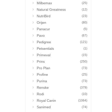
Milbemax
(25)
Natural Greatness
(12)
NutriBird
(23)
Orijen
(80)
Panacur
(5)
Pavo
(67)
Pedigree
(121)
Petsentials
(1)
Primeval
(15)
Prins
(250)
Pro Plan
(73)
Profine
(25)
Purina
(73)
Renske
(379)
Rodi
(10)
Royal Canin
(1064)
Sanimed
(74)