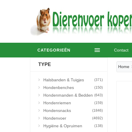
CATEGORIEËN
Contact
TYPE
Home
Halsbanden & Tuigjes
(371)
Hondenbenches
(150)
Hondenmanden & Bedden
(643)
Hondenriemen
(159)
Hondensnacks
(1846)
Hondenvoer
(4692)
Hygiëne & Opruimen
(138)