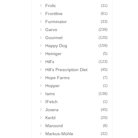
Frolic
(11)
Frontline
(61)
Furminator
(33)
Garvo
(239)
Gourmet
(120)
Happy Dog
(159)
Heiniger
(5)
Hill's
(123)
Hill's Prescription Diet
(45)
Hope Farms
(7)
Hopper
(1)
Iams
(138)
IFetch
(1)
Josera
(45)
Kerbl
(20)
Mansonil
(8)
Markus-Mühle
(32)