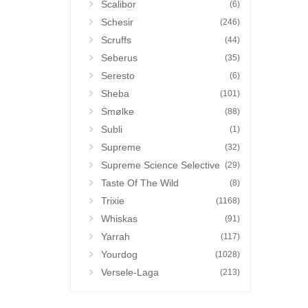
Scalibor
(6)
Schesir
(246)
Scruffs
(44)
Seberus
(35)
Seresto
(6)
Sheba
(101)
Smølke
(88)
Subli
(1)
Supreme
(32)
Supreme Science Selective
(29)
Taste Of The Wild
(8)
Trixie
(1168)
Whiskas
(91)
Yarrah
(117)
Yourdog
(1028)
Versele-Laga
(213)