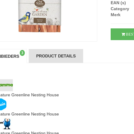
EAN (s)
Category
Merk
BES
3
PRODUCT DETAILS
BIEDERS
Nature Greenline Nesting House
Nature Greenline Nesting House
Nature Greenline Nesting House