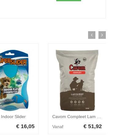
 Indoor Slider
Cavom Compleet Lam / Rijst 20 kg
KONG Sq
€ 16,05
€ 51,92
Vanaf
Vanaf