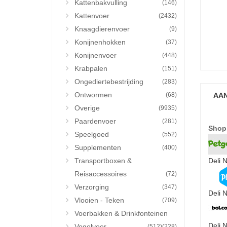
Kattenbakvulling
(146)
Kattenvoer
(2432)
Knaagdierenvoer
(9)
Konijnenhokken
(37)
Konijnenvoer
(448)
Krabpalen
(151)
Ongediertebestrijding
(283)
Ontwormen
(68)
AAN
Overige
(9935)
Paardenvoer
(281)
Shop
Speelgoed
(552)
Supplementen
(400)
Transportboxen &
Deli 
Reisaccessoires
(72)
Verzorging
(347)
Deli 
Vlooien - Teken
(709)
Voerbakken & Drinkfonteinen
Deli 
Vogelvoer
(512)
(228)