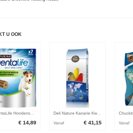
KT U OOK
6x DentaLife Hondensnack Small 115 gr
Deli Nature Kanarie Kweek Witte Perilla Nummer 54 20 kg
Chuckit
€ 14,89
€ 41,15
Vanaf
Vanaf