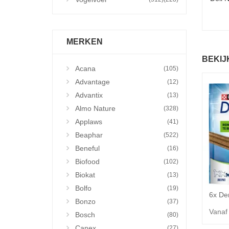
MERKEN
BEKIJ
Acana
(105)
Advantage
(12)
Advantix
(13)
Almo Nature
(328)
Applaws
(41)
Beaphar
(522)
Beneful
(16)
Biofood
(102)
Biokat
(13)
Bolfo
(19)
Bonzo
(37)
Vanaf
Bosch
(80)
Canex
(27)