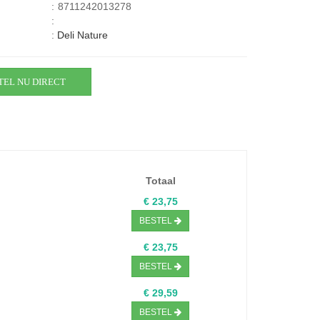
:
8711242013278
:
:
Deli Nature
TEL NU DIRECT
Totaal
€ 23,75
BESTEL
€ 23,75
BESTEL
€ 29,59
BESTEL