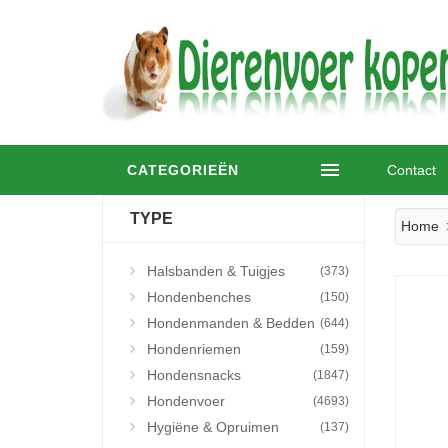
CATEGORIEËN
Contact
TYPE
Home
Halsbanden & Tuigjes
(373)
Hondenbenches
(150)
Hondenmanden & Bedden
(644)
Hondenriemen
(159)
Hondensnacks
(1847)
Hondenvoer
(4693)
Hygiëne & Opruimen
(137)