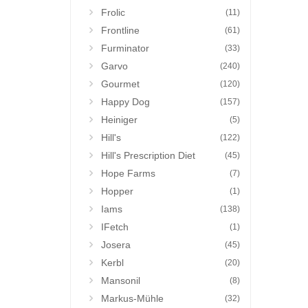
Frolic
(11)
Frontline
(61)
Furminator
(33)
Garvo
(240)
Gourmet
(120)
Happy Dog
(157)
Heiniger
(5)
Hill's
(122)
Hill's Prescription Diet
(45)
Hope Farms
(7)
Hopper
(1)
Iams
(138)
IFetch
(1)
Josera
(45)
Kerbl
(20)
Mansonil
(8)
Markus-Mühle
(32)