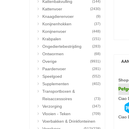
Kattenbakvulling
(144)
Kattenvoer
(2430)
Knaagdierenvoer
(9)
Konijnenhokken
(37)
Konijnenvoer
(448)
Krabpalen
(151)
Ongediertebestrijding
(283)
Ontwormen
(68)
Overige
AAN
(9931)
Paardenvoer
(281)
Speelgoed
(552)
Shop
Supplementen
(402)
Transportboxen &
Ciao 
Reisaccessoires
(73)
Verzorging
(347)
Vlooien - Teken
(709)
Ciao 
Voerbakken & Drinkfonteinen
Vogelvoer
(512)
(228)