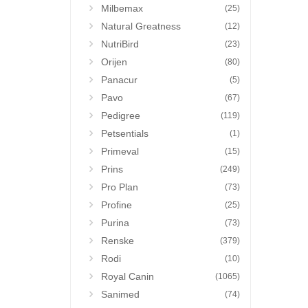
Milbemax
(25)
Natural Greatness
(12)
NutriBird
(23)
Orijen
(80)
Panacur
(5)
Pavo
(67)
Pedigree
(119)
Petsentials
(1)
Primeval
(15)
Prins
(249)
Pro Plan
(73)
Profine
(25)
Purina
(73)
Renske
(379)
Rodi
(10)
Royal Canin
(1065)
Sanimed
(74)