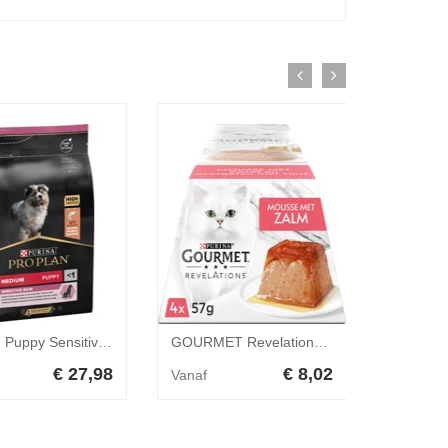
Proplan Puppy Sensitive Zalm & Rijst 3 kg
GOURMET Revelations Mousse met Zalm kattenvoer nat 4x57gr
€ 27,98
€ 8,02
Vanaf
Vanaf