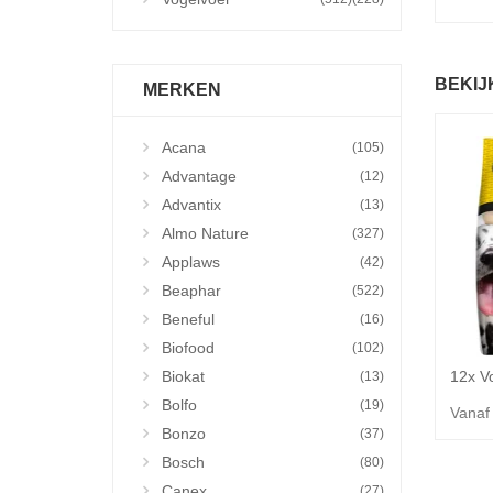
BEKIJ
MERKEN
Acana
(105)
Advantage
(12)
Advantix
(13)
Almo Nature
(327)
Applaws
(42)
Beaphar
(522)
Beneful
(16)
Biofood
(102)
Biokat
(13)
Bolfo
(19)
Vanaf
Bonzo
(37)
Bosch
(80)
Canex
(27)