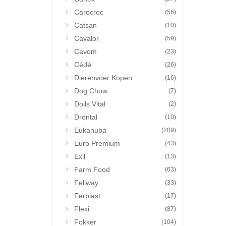
Carocroc
(56)
Catsan
(10)
Cavalor
(59)
Cavom
(23)
Cédé
(26)
Dierenvoer Kopen
(16)
Dog Chow
(7)
Doils Vital
(2)
Drontal
(10)
Eukanuba
(209)
Euro Premium
(43)
Exil
(13)
Farm Food
(63)
Feliway
(33)
Ferplast
(17)
Flexi
(87)
Fokker
(104)