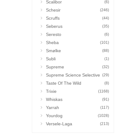
Scalibor
(6)
Schesir
(246)
Scruffs
(44)
Seberus
(35)
Seresto
(6)
Sheba
(101)
Smølke
(88)
Subli
(1)
Supreme
(32)
Supreme Science Selective
(29)
Taste Of The Wild
(8)
Trixie
(1168)
Whiskas
(91)
Yarrah
(117)
Yourdog
(1028)
Versele-Laga
(213)