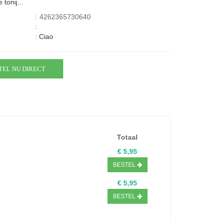
tonij...
:
4262365730640
:
:
Ciao
TEL NU DIRECT
Totaal
€ 5,95
BESTEL
€ 5,95
BESTEL