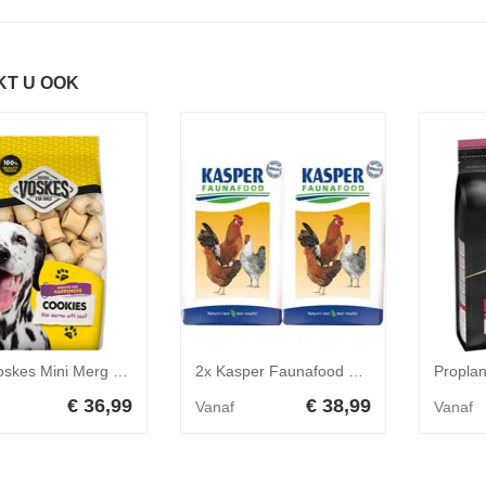
KT U OOK
12x Voskes Mini Merg Rund 400 gr
2x Kasper Faunafood Legkorrel 20 kg
€ 36,99
€ 38,99
Vanaf
Vanaf