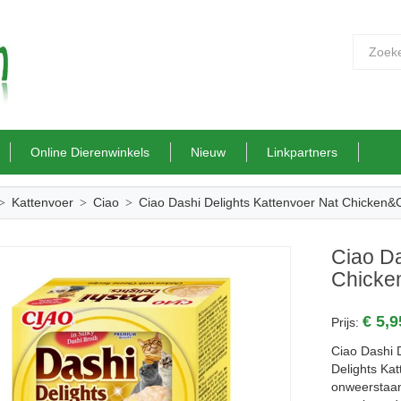
Online Dierenwinkels
Nieuw
Linkpartners
Kattenvoer
Ciao
Ciao Dashi Delights Kattenvoer Nat Chicken
Ciao Da
Chicke
€ 5,
Prijs:
Ciao Dashi 
Delights Ka
onweerstaan