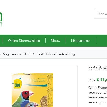
Online Dierenwinkels
Nieuw
Linkpartners
Vogelvoer
Cédé
Cédé Eivoer Exoten 1 Kg
Cédé E
€ 11
Prijs:
Cédé Eivoer
voer voor al
verwerken va
voor voge...