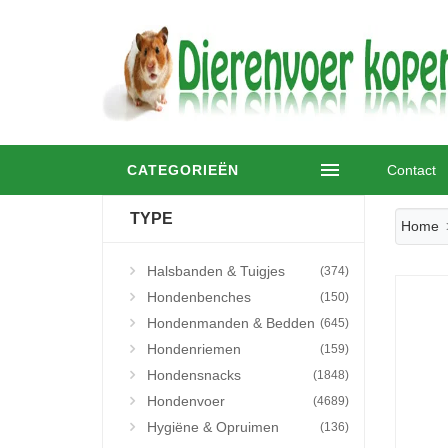
CATEGORIEËN
Contact
TYPE
Home
Halsbanden & Tuigjes
(374)
Hondenbenches
(150)
Hondenmanden & Bedden
(645)
Hondenriemen
(159)
Hondensnacks
(1848)
Hondenvoer
(4689)
Hygiëne & Opruimen
(136)