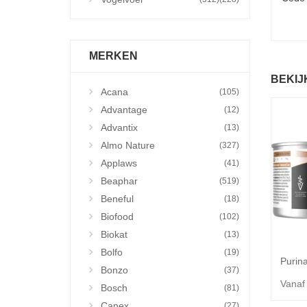
MERKEN
BEKIJ
Acana
(105)
Advantage
(12)
Advantix
(13)
Almo Nature
(327)
Applaws
(41)
Beaphar
(519)
Beneful
(18)
Biofood
(102)
Biokat
(13)
Bolfo
(19)
Bonzo
(37)
Vanaf
Bosch
(81)
Canex
(27)