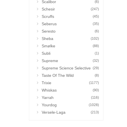
Scalibor
(6)
Schesir
(247)
Scruffs
(45)
Seberus
(35)
Seresto
(6)
Sheba
(102)
Smølke
(88)
Subli
(1)
Supreme
(32)
Supreme Science Selective
(29)
Taste Of The Wild
(8)
Trixie
(1177)
Whiskas
(90)
Yarrah
(116)
Yourdog
(1028)
Versele-Laga
(213)