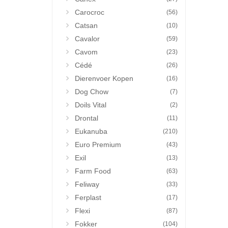
Carocroc
(56)
Catsan
(10)
Cavalor
(59)
Cavom
(23)
Cédé
(26)
Dierenvoer Kopen
(16)
Dog Chow
(7)
Doils Vital
(2)
Drontal
(11)
Eukanuba
(210)
Euro Premium
(43)
Exil
(13)
Farm Food
(63)
Feliway
(33)
Ferplast
(17)
Flexi
(87)
Fokker
(104)