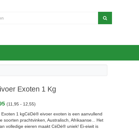
ivoer Exoten 1 Kg
,95
(11,95 - 12,55)
 Exoten 1 kgCéDé® eivoer exoten is een aanvullend
le soorten prachtvinken, Australisch, Afrikaanse... Het
n volledige eieren maakt CéDé® uniek! Ei-eiwit is