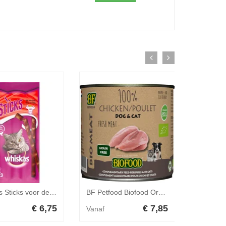
Whiskas Sticks voor de kat 10 x Rund
BF Petfood Biofood Organic 100% kippenvlees natvoer hond & kat (blik 200g) 12 x 200 g
€ 6,75
€ 7,85
Vanaf
Vanaf