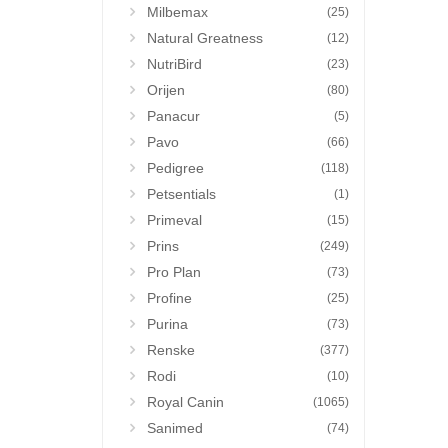
Milbemax
(25)
Natural Greatness
(12)
NutriBird
(23)
Orijen
(80)
Panacur
(5)
Pavo
(66)
Pedigree
(118)
Petsentials
(1)
Primeval
(15)
Prins
(249)
Pro Plan
(73)
Profine
(25)
Purina
(73)
Renske
(377)
Rodi
(10)
Royal Canin
(1065)
Sanimed
(74)