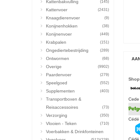
Kattenbakvulling
(145)
Kattenvoer
(2431)
Knaagdierenvoer
(9)
Konijnenhokken
(38)
Konijnenvoer
(449)
Krabpalen
(151)
Ongediertebestrijding
(289)
Ontwormen
(68)
AAN
Overige
(9902)
Paardenvoer
(279)
Shop
Speelgoed
(552)
Supplementen
(403)
Transportboxen &
Cede 
Reisaccessoires
(73)
Verzorging
(350)
Cédé 
Vlooien - Teken
(710)
Voerbakken & Drinkfonteinen
Cédé 
Vogelvoer
(512)
(228)