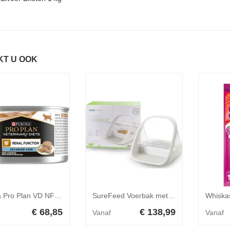
KT U OOK
Purina Pro Plan VD NF Renal Function Kat Blik - 24 x 195 g
SureFeed Voerbak met Microchip
€ 68,85
€ 138,99
Vanaf
Vanaf