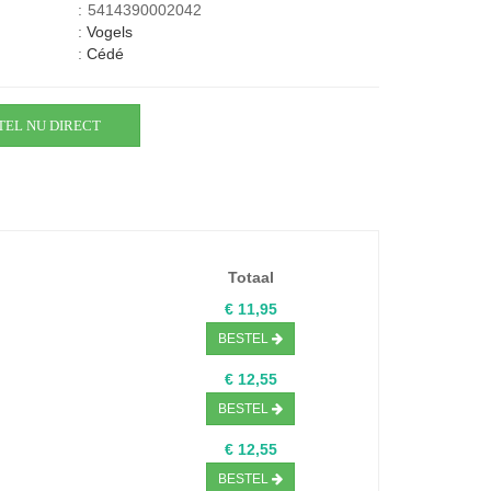
:
5414390002042
:
Vogels
:
Cédé
TEL NU DIRECT
Totaal
€ 11,95
BESTEL
€ 12,55
BESTEL
€ 12,55
BESTEL