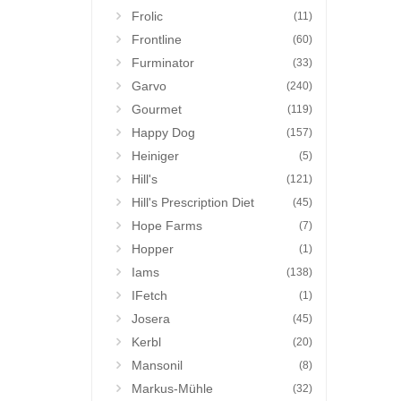
Frolic
(11)
Frontline
(60)
Furminator
(33)
Garvo
(240)
Gourmet
(119)
Happy Dog
(157)
Heiniger
(5)
Hill's
(121)
Hill's Prescription Diet
(45)
Hope Farms
(7)
Hopper
(1)
Iams
(138)
IFetch
(1)
Josera
(45)
Kerbl
(20)
Mansonil
(8)
Markus-Mühle
(32)