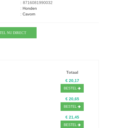
:
8716081990032
:
Honden
:
Cavom
TEL NU DIRECT
Totaal
€ 20,17
BESTEL
€ 20,65
BESTEL
€ 21,45
BESTEL