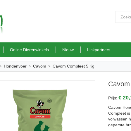
Online Dierenwinkels
Nieuw
Linkpartners
Hondenvoer
Cavom
Cavom Compleet 5 Kg
Cavom 
€ 20
Prijs:
Cavom Hond
Compleet is
volwassen h
geperste bro