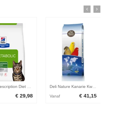
Hill's Prescription Diet Metabolic Weight Management - Feline - 1,5 kg - Zalm
Deli Nature Kanarie Kweek Witte Perilla Nummer 54 20 kg
€ 29,98
€ 41,15
Vanaf
Vanaf