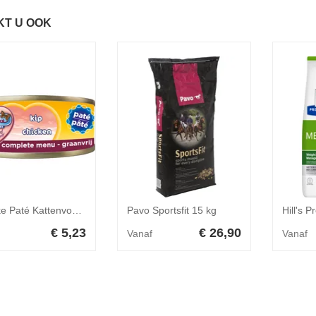
KT U OOK
Renske Paté Kattenvoer Nat Kip 70 gr
Pavo Sportsfit 15 kg
€ 5,23
€ 26,90
Vanaf
Vanaf