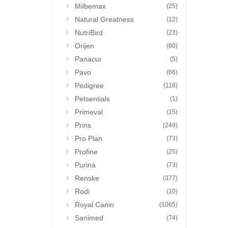
Milbemax
(25)
Natural Greatness
(12)
NutriBird
(23)
Orijen
(80)
Panacur
(5)
Pavo
(66)
Pedigree
(118)
Petsentials
(1)
Primeval
(15)
Prins
(249)
Pro Plan
(73)
Profine
(25)
Purina
(73)
Renske
(377)
Rodi
(10)
Royal Canin
(1065)
Sanimed
(74)