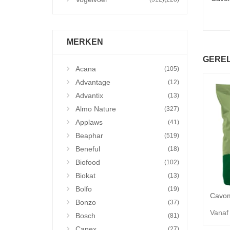
MERKEN
GERE
Acana
(105)
Advantage
(12)
Advantix
(13)
Almo Nature
(327)
Applaws
(41)
Beaphar
(519)
Beneful
(18)
Biofood
(102)
Biokat
(13)
Bolfo
(19)
Cavom
Bonzo
(37)
Vanaf
Bosch
(81)
Canex
(27)