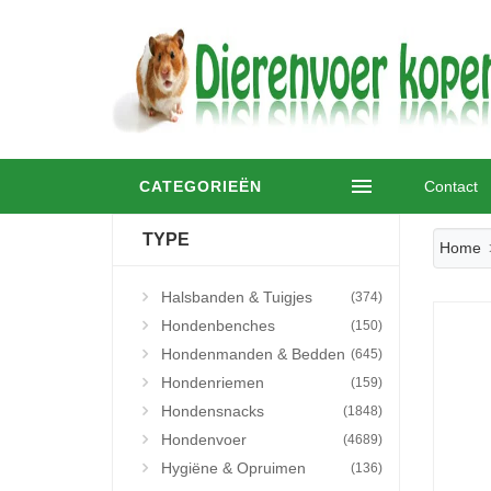
CATEGORIEËN
Contact
TYPE
Home
Halsbanden & Tuigjes
(374)
Hondenbenches
(150)
Hondenmanden & Bedden
(645)
Hondenriemen
(159)
Hondensnacks
(1848)
Hondenvoer
(4689)
Hygiëne & Opruimen
(136)