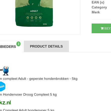
EAN (s)
Category
Merk
BES
3
PRODUCT DETAILS
BIEDERS
 compleet Adult - geperste hondenbrokken - 5kg
 Hondenvoer Droog Compleet 5 kg
 Compleet Adult hondenvoer 5 kg