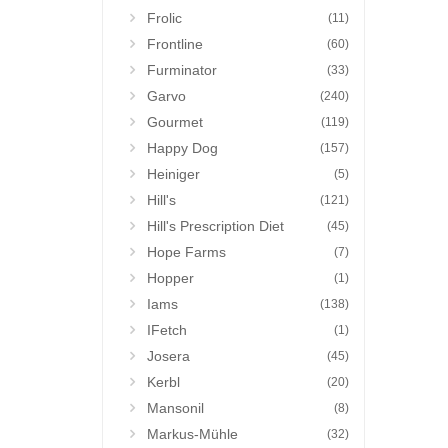
Frolic
(11)
Frontline
(60)
Furminator
(33)
Garvo
(240)
Gourmet
(119)
Happy Dog
(157)
Heiniger
(5)
Hill's
(121)
Hill's Prescription Diet
(45)
Hope Farms
(7)
Hopper
(1)
Iams
(138)
IFetch
(1)
Josera
(45)
Kerbl
(20)
Mansonil
(8)
Markus-Mühle
(32)