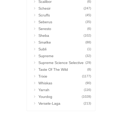
Scalibor
(6)
Schesir
(247)
Scruffs
(45)
Seberus
(35)
Seresto
(6)
Sheba
(102)
Smølke
(88)
Subli
(1)
Supreme
(32)
Supreme Science Selective
(29)
Taste Of The Wild
(8)
Trixie
(1177)
Whiskas
(90)
Yarrah
(116)
Yourdog
(1028)
Versele-Laga
(213)