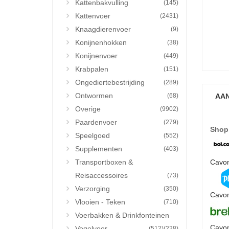
Kattenbakvulling
(145)
Kattenvoer
(2431)
Knaagdierenvoer
(9)
Konijnenhokken
(38)
Konijnenvoer
(449)
Krabpalen
(151)
Ongediertebestrijding
(289)
Ontwormen
(68)
AAN
Overige
(9902)
Paardenvoer
(279)
Shop
Speelgoed
(552)
Supplementen
(403)
Transportboxen &
Cavom
Reisaccessoires
(73)
Verzorging
(350)
Cavom
Vlooien - Teken
(710)
Voerbakken & Drinkfonteinen
Cavom
Vogelvoer
(512)
(228)