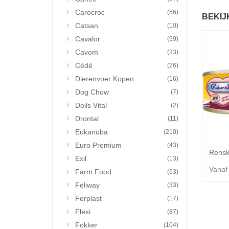
Carocroc
(56)
BEKIJ
Catsan
(10)
Cavalor
(59)
Cavom
(23)
Cédé
(26)
Dierenvoer Kopen
(16)
Dog Chow
(7)
Doils Vital
(2)
Drontal
(11)
Eukanuba
(210)
Euro Premium
(43)
Exil
(13)
Vanaf
Farm Food
(63)
Feliway
(33)
Ferplast
(17)
Flexi
(87)
Fokker
(104)