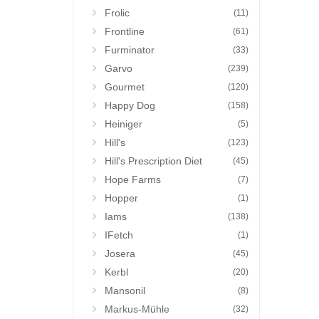
Frolic
(11)
Frontline
(61)
Furminator
(33)
Garvo
(239)
Gourmet
(120)
Happy Dog
(158)
Heiniger
(5)
Hill's
(123)
Hill's Prescription Diet
(45)
Hope Farms
(7)
Hopper
(1)
Iams
(138)
IFetch
(1)
Josera
(45)
Kerbl
(20)
Mansonil
(8)
Markus-Mühle
(32)