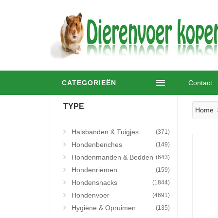
CATEGORIEËN
Contact
TYPE
Home
Halsbanden & Tuigjes
(371)
Hondenbenches
(149)
Hondenmanden & Bedden
(643)
Hondenriemen
(159)
Hondensnacks
(1844)
Hondenvoer
(4691)
Hygiëne & Opruimen
(135)