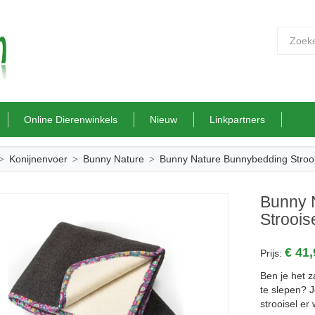
Online Dierenwinkels
Nieuw
Linkpartners
Konijnenvoer
Bunny Nature
Bunny Nature Bunnybedding Stroo
Bunny 
Strooi
€ 41
Prijs:
Ben je het z
te slepen? J
strooisel er 