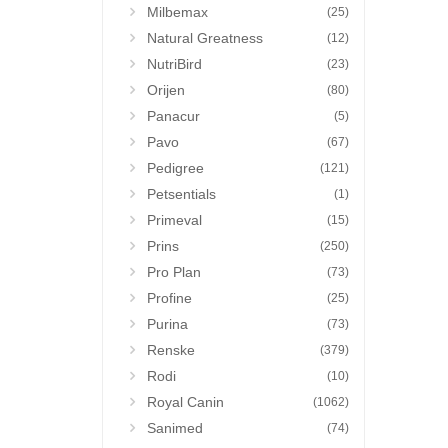
Milbemax
(25)
Natural Greatness
(12)
NutriBird
(23)
Orijen
(80)
Panacur
(5)
Pavo
(67)
Pedigree
(121)
Petsentials
(1)
Primeval
(15)
Prins
(250)
Pro Plan
(73)
Profine
(25)
Purina
(73)
Renske
(379)
Rodi
(10)
Royal Canin
(1062)
Sanimed
(74)