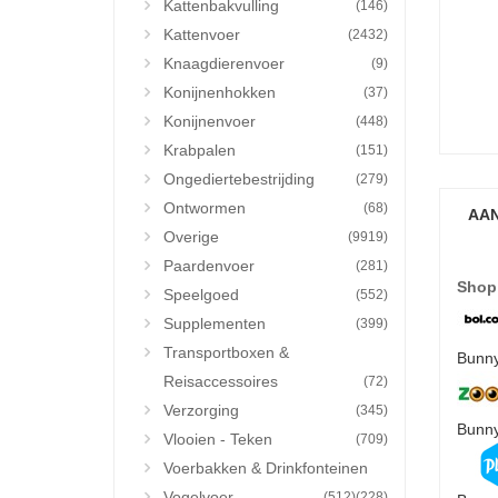
Kattenbakvulling
(146)
Kattenvoer
(2432)
Knaagdierenvoer
(9)
Konijnenhokken
(37)
Konijnenvoer
(448)
Krabpalen
(151)
Ongediertebestrijding
(279)
Ontwormen
(68)
AAN
Overige
(9919)
Paardenvoer
(281)
Shop
Speelgoed
(552)
Supplementen
(399)
Transportboxen &
Bunny
Reisaccessoires
(72)
Verzorging
(345)
Bunny
Vlooien - Teken
(709)
Voerbakken & Drinkfonteinen
Vogelvoer
(512)
(228)