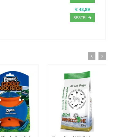
€ 48,89
BESTEL