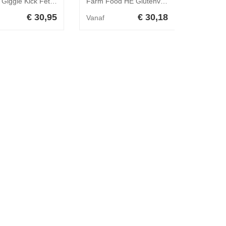
Chuckit Giggle Kick Fetch Small - Medium
Farm Food HE Glutenvrij Mini Hond 4 kg
€ 30,95
€ 30,18
Vanaf
Vanaf