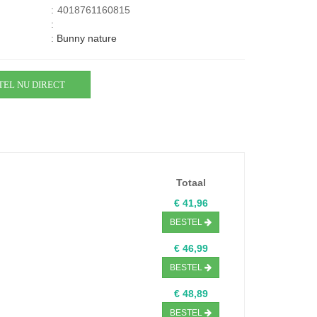
:
4018761160815
:
:
Bunny nature
TEL NU DIRECT
Totaal
€ 41,96
BESTEL
€ 46,99
BESTEL
€ 48,89
BESTEL