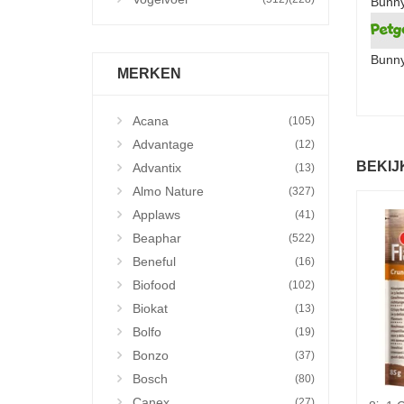
Bunny
Bunny
MERKEN
Acana
(105)
Advantage
(12)
BEKIJ
Advantix
(13)
Almo Nature
(327)
Applaws
(41)
Beaphar
(522)
Beneful
(16)
Biofood
(102)
Biokat
(13)
Bolfo
(19)
Bonzo
(37)
Bosch
(80)
Canex
(27)