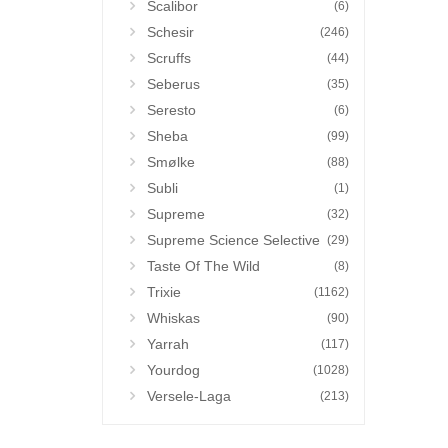
Scalibor
(6)
Schesir
(246)
Scruffs
(44)
Seberus
(35)
Seresto
(6)
Sheba
(99)
Smølke
(88)
Subli
(1)
Supreme
(32)
Supreme Science Selective
(29)
Taste Of The Wild
(8)
Trixie
(1162)
Whiskas
(90)
Yarrah
(117)
Yourdog
(1028)
Versele-Laga
(213)