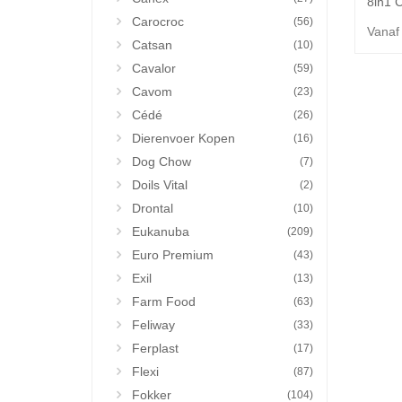
8in1 C
Carocroc
(56)
Vanaf
Catsan
(10)
Cavalor
(59)
Cavom
(23)
Cédé
(26)
Dierenvoer Kopen
(16)
Dog Chow
(7)
Doils Vital
(2)
Drontal
(10)
Eukanuba
(209)
Euro Premium
(43)
Exil
(13)
Farm Food
(63)
Feliway
(33)
Ferplast
(17)
Flexi
(87)
Fokker
(104)