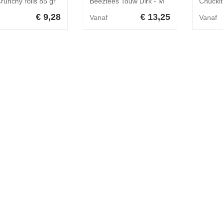
runchy rolls 85 gr
Beeztees Touw Dirk - M
€ 9,28
€ 13,25
Vanaf
Vanaf