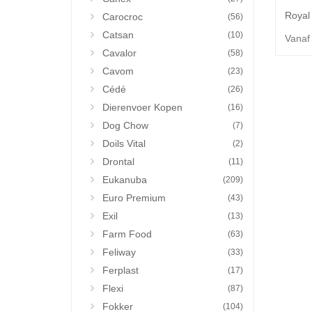
Carocroc
(56)
Catsan
(10)
Vanaf
Cavalor
(58)
Cavom
(23)
Cédé
(26)
Dierenvoer Kopen
(16)
Dog Chow
(7)
Doils Vital
(2)
Drontal
(11)
Eukanuba
(209)
Euro Premium
(43)
Exil
(13)
Farm Food
(63)
Feliway
(33)
Ferplast
(17)
Flexi
(87)
Fokker
(104)