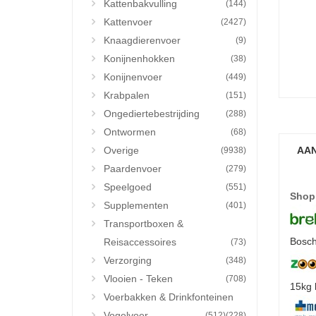
Kattenbakvulling
(144)
Kattenvoer
(2427)
Knaagdierenvoer
(9)
Konijnenhokken
(38)
Konijnenvoer
(449)
Krabpalen
(151)
Ongediertebestrijding
(288)
Ontwormen
(68)
Overige
AAN
(9938)
Paardenvoer
(279)
Speelgoed
(551)
Shop
Supplementen
(401)
Transportboxen &
Bosch
Reisaccessoires
(73)
Verzorging
(348)
Vlooien - Teken
(708)
15kg 
Voerbakken & Drinkfonteinen
Vogelvoer
(512)
(228)