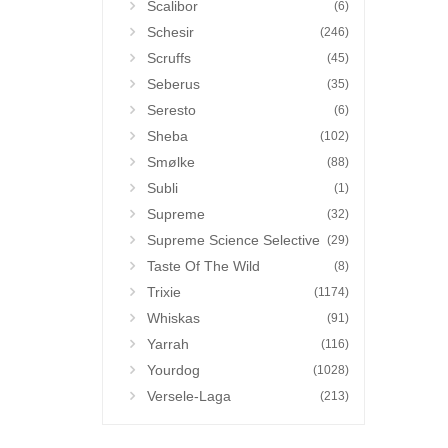
Scalibor
(6)
Schesir
(246)
Scruffs
(45)
Seberus
(35)
Seresto
(6)
Sheba
(102)
Smølke
(88)
Subli
(1)
Supreme
(32)
Supreme Science Selective
(29)
Taste Of The Wild
(8)
Trixie
(1174)
Whiskas
(91)
Yarrah
(116)
Yourdog
(1028)
Versele-Laga
(213)