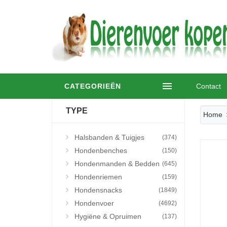
CATEGORIEËN
Contact
TYPE
Home
Halsbanden & Tuigjes
(374)
Hondenbenches
(150)
Hondenmanden & Bedden
(645)
Hondenriemen
(159)
Hondensnacks
(1849)
Hondenvoer
(4692)
Hygiëne & Opruimen
(137)