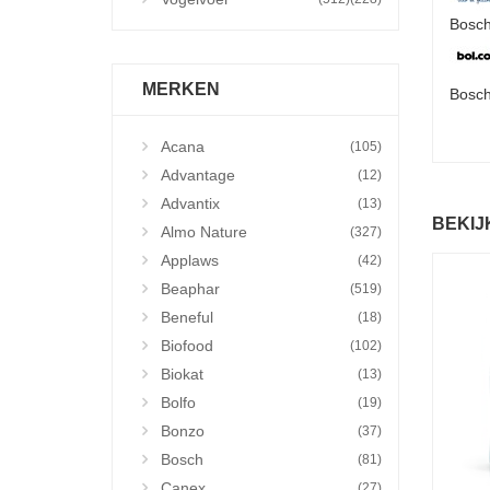
Bosch
MERKEN
Bosch
Acana
(105)
Advantage
(12)
Advantix
(13)
BEKIJ
Almo Nature
(327)
Applaws
(42)
Beaphar
(519)
Beneful
(18)
Biofood
(102)
Biokat
(13)
Bolfo
(19)
Bonzo
(37)
Bosch
(81)
Canex
(27)