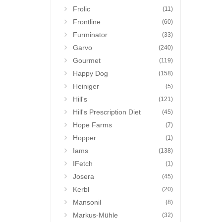
Frolic
(11)
Frontline
(60)
Furminator
(33)
Garvo
(240)
Gourmet
(119)
Happy Dog
(158)
Heiniger
(5)
Hill's
(121)
Hill's Prescription Diet
(45)
Hope Farms
(7)
Hopper
(1)
Iams
(138)
IFetch
(1)
Josera
(45)
Kerbl
(20)
Mansonil
(8)
Markus-Mühle
(32)