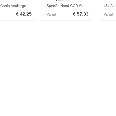
Royal Canin Anallergenic Small Dogs hondenvoer 3kg
Specific Hond CCD Struvite Management 12kg
€ 42,25
€ 57,33
Vanaf
Vanaf