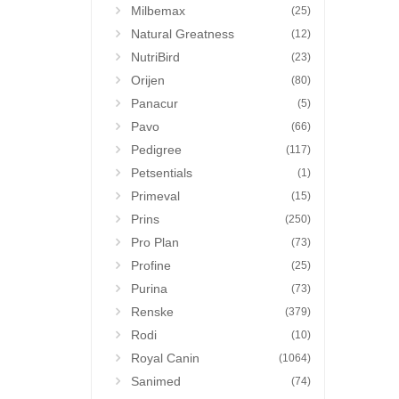
Milbemax
(25)
Natural Greatness
(12)
NutriBird
(23)
Orijen
(80)
Panacur
(5)
Pavo
(66)
Pedigree
(117)
Petsentials
(1)
Primeval
(15)
Prins
(250)
Pro Plan
(73)
Profine
(25)
Purina
(73)
Renske
(379)
Rodi
(10)
Royal Canin
(1064)
Sanimed
(74)