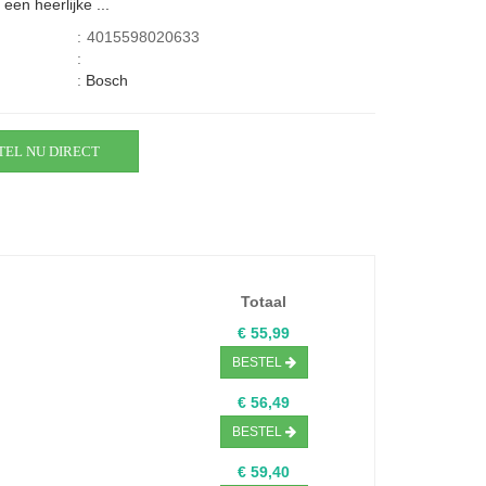
een heerlijke ...
:
4015598020633
:
:
Bosch
TEL NU DIRECT
Totaal
€ 55,99
BESTEL
€ 56,49
BESTEL
€ 59,40