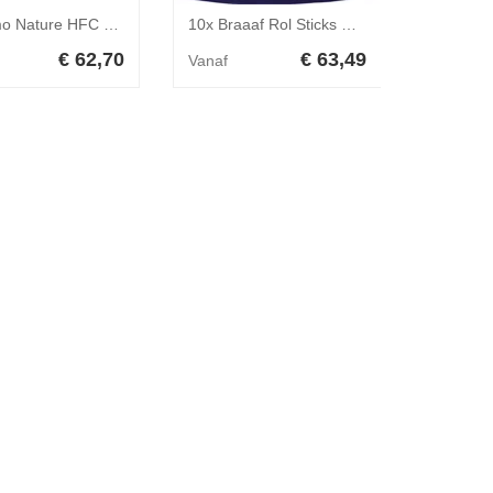
48x Almo Nature HFC Jelly Kattenvoer Nat Zalm 70 gr
10x Braaaf Rol Sticks Hondensnack Vlees - Vis 12 cm 250 gr
€ 62,70
€ 63,49
Vanaf
Vanaf