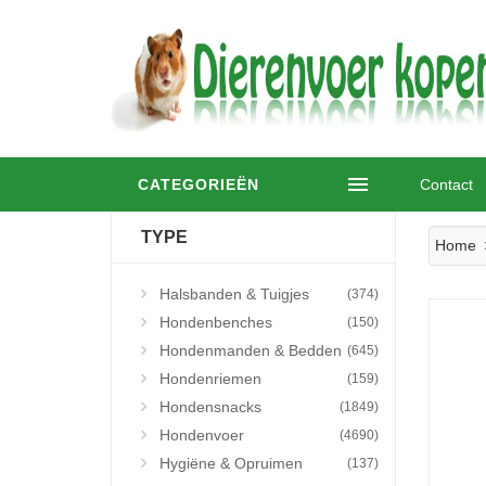
CATEGORIEËN
Contact
TYPE
Home
Halsbanden & Tuigjes
(374)
Hondenbenches
(150)
Hondenmanden & Bedden
(645)
Hondenriemen
(159)
Hondensnacks
(1849)
Hondenvoer
(4690)
Hygiëne & Opruimen
(137)