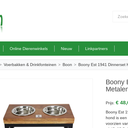
Online Dierenwinkels
Nieuw
Linkpartners
Voerbakken & Drinkfonteinen
Boon
Boony Est 1941 Dinnerset
Boony 
Metale
€ 48
Prijs:
Boony Est 1
hond is een 
voorzien va