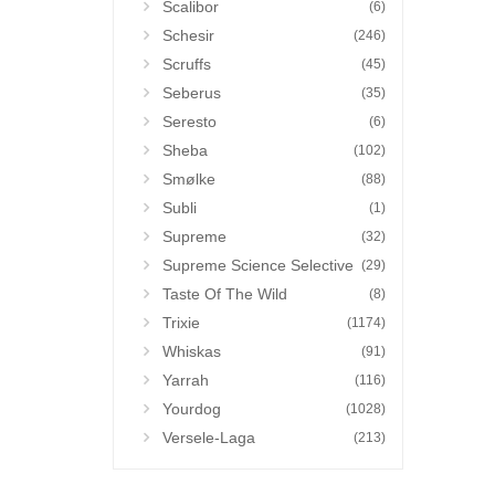
Scalibor
(6)
Schesir
(246)
Scruffs
(45)
Seberus
(35)
Seresto
(6)
Sheba
(102)
Smølke
(88)
Subli
(1)
Supreme
(32)
Supreme Science Selective
(29)
Taste Of The Wild
(8)
Trixie
(1174)
Whiskas
(91)
Yarrah
(116)
Yourdog
(1028)
Versele-Laga
(213)