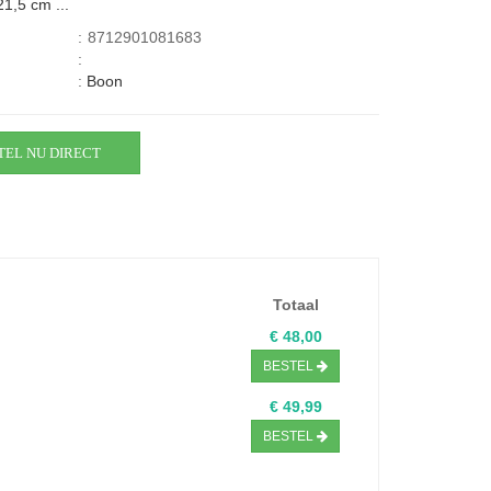
1,5 cm ...
:
8712901081683
:
:
Boon
TEL NU DIRECT
Totaal
€ 48,00
BESTEL
€ 49,99
BESTEL