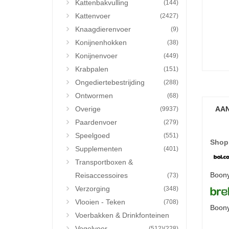
Kattenbakvulling
(144)
Kattenvoer
(2427)
Knaagdierenvoer
(9)
Konijnenhokken
(38)
Konijnenvoer
(449)
Krabpalen
(151)
Ongediertebestrijding
(288)
Ontwormen
(68)
Overige
AAN
(9937)
Paardenvoer
(279)
Speelgoed
(551)
Shop
Supplementen
(401)
Transportboxen &
Boony
Reisaccessoires
(73)
Verzorging
(348)
Vlooien - Teken
(708)
Boony
Voerbakken & Drinkfonteinen
Vogelvoer
(512)
(228)