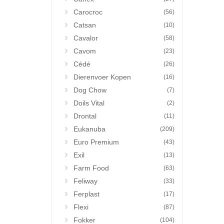
Carocroc
(56)
Catsan
(10)
Cavalor
(58)
Cavom
(23)
Cédé
(26)
Dierenvoer Kopen
(16)
Dog Chow
(7)
Doils Vital
(2)
Drontal
(11)
Eukanuba
(209)
Euro Premium
(43)
Exil
(13)
Farm Food
(63)
Feliway
(33)
Ferplast
(17)
Flexi
(87)
Fokker
(104)