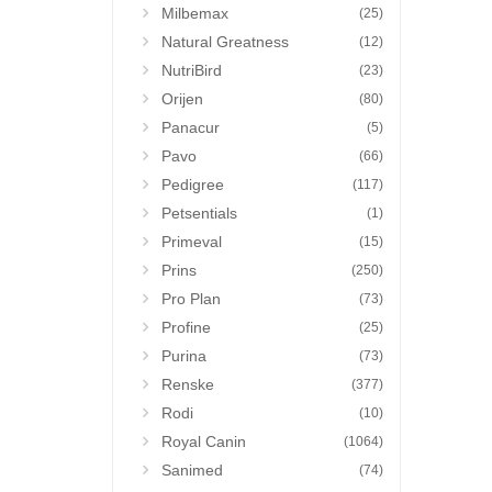
Milbemax
(25)
Natural Greatness
(12)
NutriBird
(23)
Orijen
(80)
Panacur
(5)
Pavo
(66)
Pedigree
(117)
Petsentials
(1)
Primeval
(15)
Prins
(250)
Pro Plan
(73)
Profine
(25)
Purina
(73)
Renske
(377)
Rodi
(10)
Royal Canin
(1064)
Sanimed
(74)