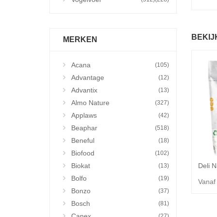
BEKIJ
MERKEN
Acana
(105)
Advantage
(12)
Advantix
(13)
Almo Nature
(327)
Applaws
(42)
Beaphar
(518)
Beneful
(18)
Biofood
(102)
Biokat
(13)
Bolfo
(19)
Vanaf
Bonzo
(37)
Bosch
(81)
Canex
(27)