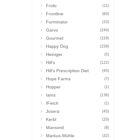
Frolic
(11)
Frontline
(60)
Furminator
(33)
Garvo
(240)
Gourmet
(119)
Happy Dog
(158)
Heiniger
(5)
Hill's
(122)
Hill's Prescription Diet
(45)
Hope Farms
(7)
Hopper
(1)
Iams
(138)
IFetch
(1)
Josera
(45)
Kerbl
(20)
Mansonil
(8)
Markus-Mühle
(32)