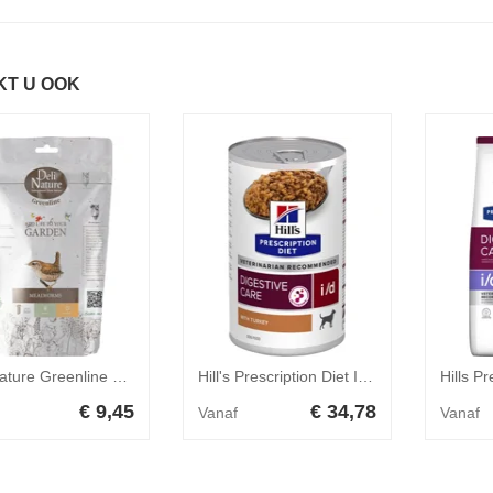
KT U OOK
Deli Nature Greenline Meelwormen 200 gr
Hill's Prescription Diet I/D Digestive Care nat hondenvoer met kalkoen blik 1 tray (12 x 200 g)
€ 9,45
€ 34,78
Vanaf
Vanaf