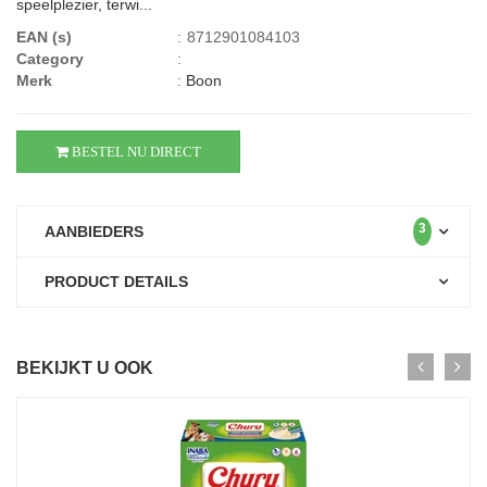
speelplezier, terwi...
EAN (s)
:
8712901084103
Category
:
Merk
:
Boon
BESTEL NU DIRECT
3
AANBIEDERS
PRODUCT DETAILS
BEKIJKT U OOK