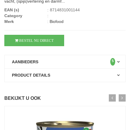
vacht, (spijs)vertering en darmf...
EAN (s)
:
8714831001144
Category
:
Merk
:
Biofood
BESTEL NU DIRECT
5
AANBIEDERS
PRODUCT DETAILS
BEKIJKT U OOK