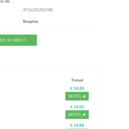
or de ...
:
8711231201785
:
:
Beaphar
TEL NU DIRECT
Totaal
€ 14,00
BESTEL
€ 14,53
BESTEL
€ 14,69