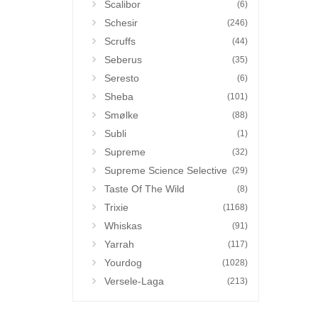
Scalibor
(6)
Schesir
(246)
Scruffs
(44)
Seberus
(35)
Seresto
(6)
Sheba
(101)
Smølke
(88)
Subli
(1)
Supreme
(32)
Supreme Science Selective
(29)
Taste Of The Wild
(8)
Trixie
(1168)
Whiskas
(91)
Yarrah
(117)
Yourdog
(1028)
Versele-Laga
(213)