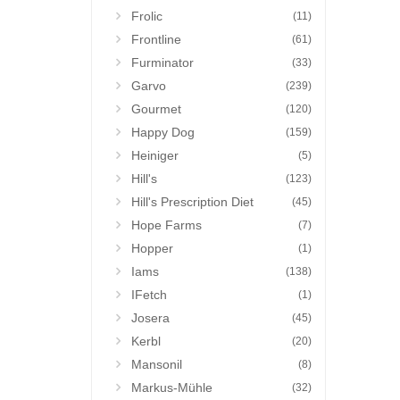
Frolic
(11)
Frontline
(61)
Furminator
(33)
Garvo
(239)
Gourmet
(120)
Happy Dog
(159)
Heiniger
(5)
Hill's
(123)
Hill's Prescription Diet
(45)
Hope Farms
(7)
Hopper
(1)
Iams
(138)
IFetch
(1)
Josera
(45)
Kerbl
(20)
Mansonil
(8)
Markus-Mühle
(32)