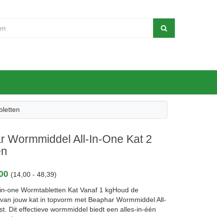
letten
r Wormmiddel All-In-One Kat 2
en
,00
(14,00 - 48,39)
-in-one Wormtabletten Kat Vanaf 1 kgHoud de
van jouw kat in topvorm met Beaphar Wormmiddel All-
st. Dit effectieve wormmiddel biedt een alles-in-één