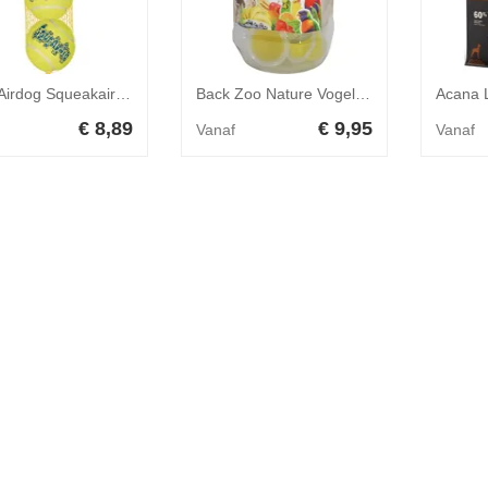
Kong Airdog Squeakair Ball Medium 3st
Back Zoo Nature Vogelsnack Fruitkuipje Mix Papegaai 24 stuks
€ 8,89
€ 9,95
Vanaf
Vanaf