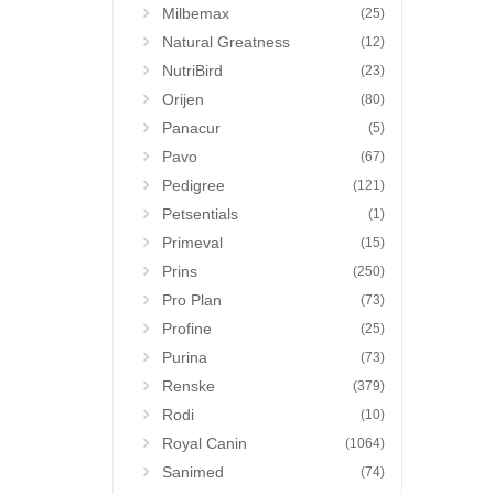
Milbemax
(25)
Natural Greatness
(12)
NutriBird
(23)
Orijen
(80)
Panacur
(5)
Pavo
(67)
Pedigree
(121)
Petsentials
(1)
Primeval
(15)
Prins
(250)
Pro Plan
(73)
Profine
(25)
Purina
(73)
Renske
(379)
Rodi
(10)
Royal Canin
(1064)
Sanimed
(74)