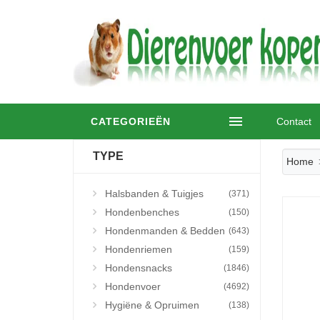
CATEGORIEËN
Contact
TYPE
Home
Halsbanden & Tuigjes
(371)
Hondenbenches
(150)
Hondenmanden & Bedden
(643)
Hondenriemen
(159)
Hondensnacks
(1846)
Hondenvoer
(4692)
Hygiëne & Opruimen
(138)