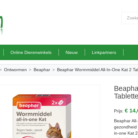
Online Dierenwinkels
Nieuw
Linkpartners
Ontwormen
Beaphar
Beaphar Wormmiddel All-In-One Kat 2 Tab
Beapha
Tablett
€ 14
Prijs:
Beaphar All
gezondheid 
in-one Kat 2