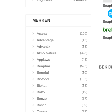
Beaph
MERKEN
Beaph
Acana
(105)
Beaph
Advantage
(12)
Advantix
(13)
Almo Nature
(328)
Applaws
(41)
Beaphar
(522)
BEKIJ
Beneful
(16)
Biofood
(102)
Biokat
(13)
Bolfo
(19)
Bonzo
(37)
Bosch
(80)
Canex
(27)