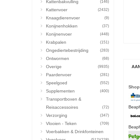
Kattenbakvulling
(146)
Kattenvoer
(2432)
Knaagdierenvoer
(9)
Konijnenhokken
(37)
Konijnenvoer
(448)
Krabpalen
(151)
Ongediertebestrijding
(283)
Ontwormen
(68)
Overige
AAN
(9935)
Paardenvoer
(281)
Speelgoed
(552)
Shop
Supplementen
(400)
Transportboxen &
Beaph
Reisaccessoires
(72)
Verzorging
(347)
Vlooien - Teken
(709)
Beaph
Voerbakken & Drinkfonteinen
Vogelvoer
(512)
(228)