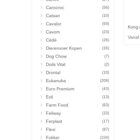
Carocroc
(56)
Catsan
(10)
Cavalor
(59)
Cavom
(23)
Vanaf
Cédé
(26)
Dierenvoer Kopen
(16)
Dog Chow
(7)
Doils Vital
(2)
Drontal
(10)
Eukanuba
(209)
Euro Premium
(43)
Exil
(13)
Farm Food
(63)
Feliway
(33)
Ferplast
(17)
Flexi
(87)
Fokker
(104)