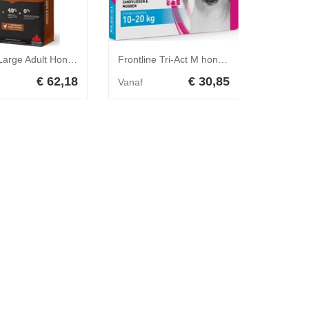
Acana Large Adult Hond 11,4 kg
Frontline Tri-Act M hond 10 - 20 kilo
€ 62,18
€ 30,85
Vanaf
Vanaf