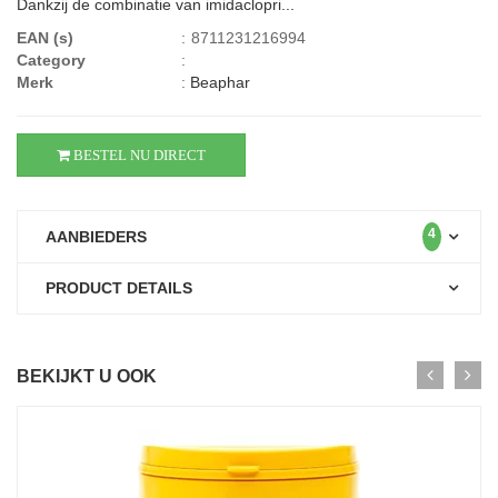
Dankzij de combinatie van imidaclopri...
EAN (s)
:
8711231216994
Category
:
Merk
:
Beaphar
BESTEL NU DIRECT
4
AANBIEDERS
PRODUCT DETAILS
BEKIJKT U OOK