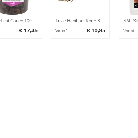
HobbyFirst Canex 100% Pure Trainers Eend 250 gr
Trixie Hooibaal Rode Biet - Pastinaak 200 gr
€ 17,45
€ 10,85
Vanaf
Vanaf