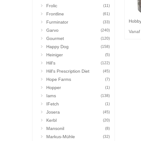
Frolic
(11)
Frontline
(61)
Furminator
(33)
Garvo
(240)
Vanaf
Gourmet
(120)
Happy Dog
(158)
Heiniger
(5)
Hill's
(122)
Hill's Prescription Diet
(45)
Hope Farms
(7)
Hopper
(1)
Iams
(138)
IFetch
(1)
Josera
(45)
Kerbl
(20)
Mansonil
(8)
Markus-Mühle
(32)