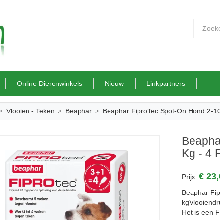
Online Dierenwinkels
Nieuw
Linkpartners
Vlooien - Teken
Beaphar
Beaphar FiproTec Spot-On Hond 2-10 
Beapha
Kg - 4 
€ 23
Prijs:
Beaphar Fip
kgVlooiendr
Het is een F