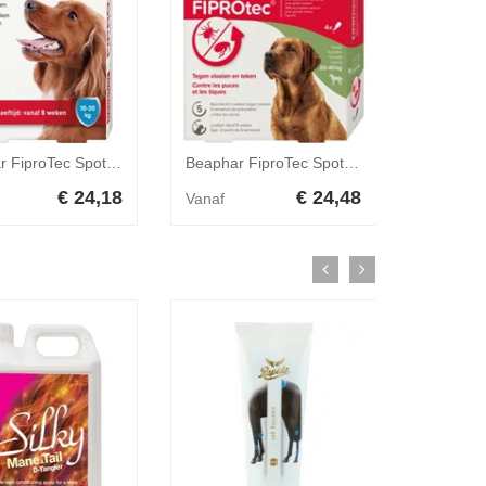
Beaphar FiproTec Spot-On Hond 10-20 kg - 3 pipetten
Beaphar FiproTec Spot-On Hond 20-40 kg - 3 pipetten
€ 24,18
€ 24,48
Vanaf
Vanaf