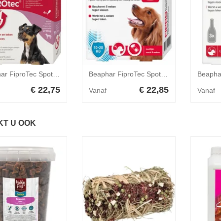
Beaphar FiproTec Spot-On Hond 2-10 kg - 3 pipetten
Beaphar FiproTec Spot-On Hond 10-20 kg - 4 pipetten
€ 22,75
€ 22,85
Vanaf
Vanaf
KT U OOK