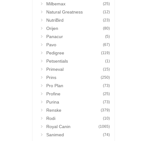
Milbemax
(25)
Natural Greatness
(12)
NutriBird
(23)
Orijen
(80)
Panacur
(5)
Pavo
(67)
Pedigree
(119)
Petsentials
(1)
Primeval
(15)
Prins
(250)
Pro Plan
(73)
Profine
(25)
Purina
(73)
Renske
(379)
Rodi
(10)
Royal Canin
(1065)
Sanimed
(74)