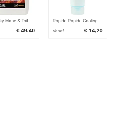
NAF Silky Mane & Tail Detangler - 2,5 l
Rapide Rapide Cooling gel
€ 49,40
€ 14,20
Vanaf
Vanaf