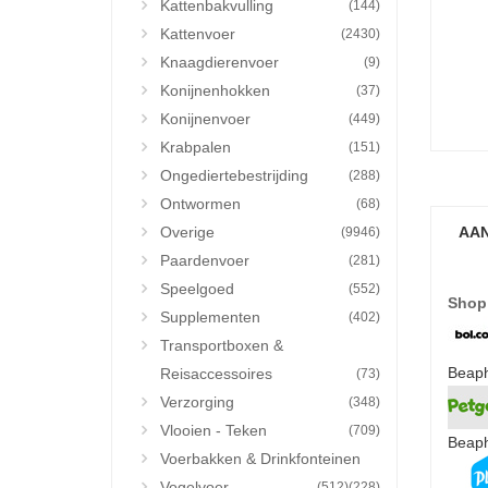
Kattenbakvulling
(144)
Kattenvoer
(2430)
Knaagdierenvoer
(9)
Konijnenhokken
(37)
Konijnenvoer
(449)
Krabpalen
(151)
Ongediertebestrijding
(288)
Ontwormen
(68)
Overige
AAN
(9946)
Paardenvoer
(281)
Speelgoed
(552)
Shop
Supplementen
(402)
Transportboxen &
Beaph
Reisaccessoires
(73)
Verzorging
(348)
Vlooien - Teken
(709)
Beaph
Voerbakken & Drinkfonteinen
Vogelvoer
(512)
(228)