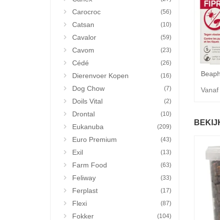
Carocroc
(56)
Catsan
(10)
Cavalor
(59)
Cavom
(23)
Cédé
(26)
Dierenvoer Kopen
(16)
Dog Chow
(7)
Vanaf
Doils Vital
(2)
Drontal
(10)
BEKIJ
Eukanuba
(209)
Euro Premium
(43)
Exil
(13)
Farm Food
(63)
Feliway
(33)
Ferplast
(17)
Flexi
(87)
Fokker
(104)