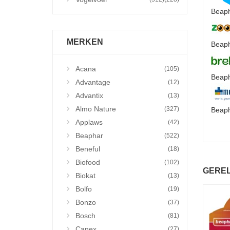
Beaph
MERKEN
Beaph
Acana
(105)
Beaph
Advantage
(12)
Advantix
(13)
Almo Nature
(327)
Beaph
Applaws
(42)
Beaphar
(522)
Beneful
(18)
Biofood
(102)
GERE
Biokat
(13)
Bolfo
(19)
Bonzo
(37)
Bosch
(81)
Canex
(27)