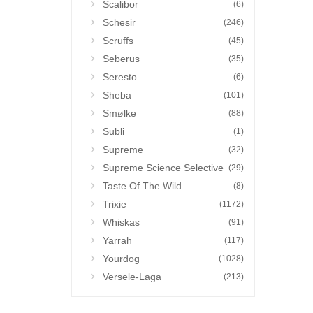
Scalibor
(6)
Schesir
(246)
Scruffs
(45)
Seberus
(35)
Seresto
(6)
Sheba
(101)
Smølke
(88)
Subli
(1)
Supreme
(32)
Supreme Science Selective
(29)
Taste Of The Wild
(8)
Trixie
(1172)
Whiskas
(91)
Yarrah
(117)
Yourdog
(1028)
Versele-Laga
(213)