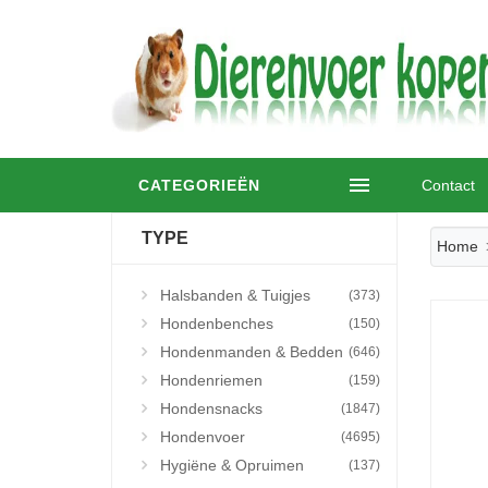
CATEGORIEËN
Contact
TYPE
Home
Halsbanden & Tuigjes
(373)
Hondenbenches
(150)
Hondenmanden & Bedden
(646)
Hondenriemen
(159)
Hondensnacks
(1847)
Hondenvoer
(4695)
Hygiëne & Opruimen
(137)