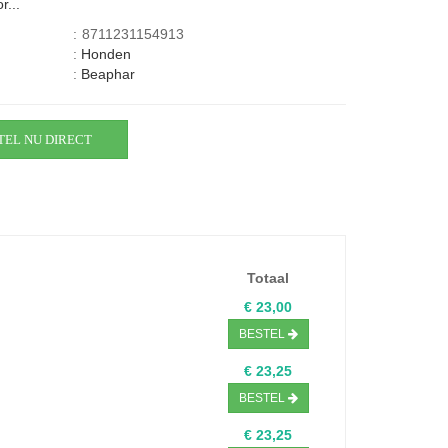
r...
:
8711231154913
:
Honden
:
Beaphar
TEL NU DIRECT
Totaal
€ 23,00
BESTEL
€ 23,25
BESTEL
€ 23,25