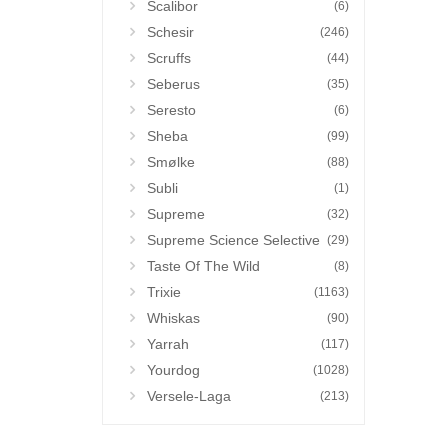
Scalibor
(6)
Schesir
(246)
Scruffs
(44)
Seberus
(35)
Seresto
(6)
Sheba
(99)
Smølke
(88)
Subli
(1)
Supreme
(32)
Supreme Science Selective
(29)
Taste Of The Wild
(8)
Trixie
(1163)
Whiskas
(90)
Yarrah
(117)
Yourdog
(1028)
Versele-Laga
(213)