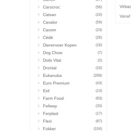
Carocroc
(56)
Catsan
(10)
Vanaf
Cavalor
(59)
Cavom
(23)
Cédé
(26)
Dierenvoer Kopen
(16)
Dog Chow
(7)
Doils Vital
(2)
Drontal
(10)
Eukanuba
(209)
Euro Premium
(43)
Exil
(13)
Farm Food
(63)
Feliway
(33)
Ferplast
(17)
Flexi
(87)
Fokker
(104)