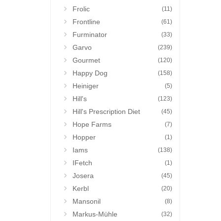
Frolic
(11)
Frontline
(61)
Furminator
(33)
Garvo
(239)
Gourmet
(120)
Happy Dog
(158)
Heiniger
(5)
Hill's
(123)
Hill's Prescription Diet
(45)
Hope Farms
(7)
Hopper
(1)
Iams
(138)
IFetch
(1)
Josera
(45)
Kerbl
(20)
Mansonil
(8)
Markus-Mühle
(32)