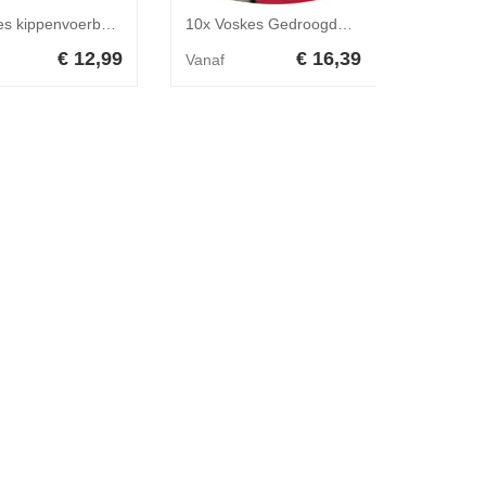
Beeztees kippenvoerbak grijs 30x14x13cm kip
10x Voskes Gedroogde Vis 60 gr
Trixie H
€ 12,99
€ 16,39
Vanaf
Vanaf