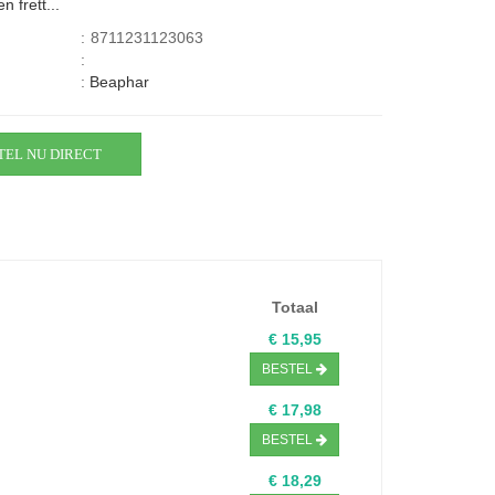
n frett...
:
8711231123063
:
:
Beaphar
TEL NU DIRECT
Totaal
€ 15,95
BESTEL
€ 17,98
BESTEL
€ 18,29