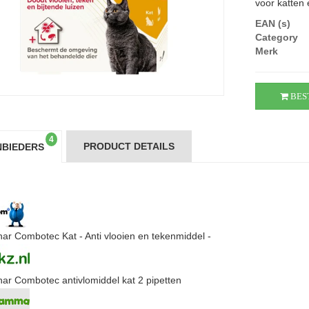
voor katten e
EAN (s)
Category
Merk
BES
4
PRODUCT DETAILS
BIEDERS
ar Combotec Kat - Anti vlooien en tekenmiddel -
ar Combotec antivlomiddel kat 2 pipetten