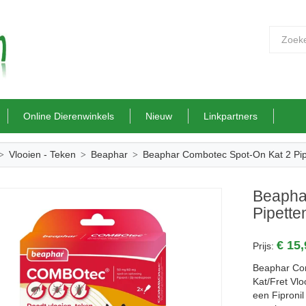
Online Dierenwinkels
Nieuw
Linkpartners
Vlooien - Teken
Beaphar
Beaphar Combotec Spot-On Kat 2 Pip
Beapha
Pipette
€ 15
Prijs:
Beaphar Com
Kat/Fret Vlo
een Fipronil