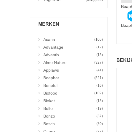
Beaph
MERKEN
Beaph
Acana
(105)
Advantage
(12)
Advantix
(13)
BEKIJ
Almo Nature
(327)
Applaws
(41)
Beaphar
(521)
Beneful
(16)
Biofood
(102)
Biokat
(13)
Bolfo
(19)
Bonzo
(37)
Bosch
(80)
Canex
(27)