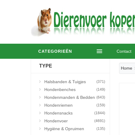
CATEGORIEËN
Contact
TYPE
Home
Halsbanden & Tuigjes
(371)
Hondenbenches
(149)
Hondenmanden & Bedden
(643)
Hondenriemen
(159)
Hondensnacks
(1844)
Hondenvoer
(4691)
Hygiëne & Opruimen
(135)