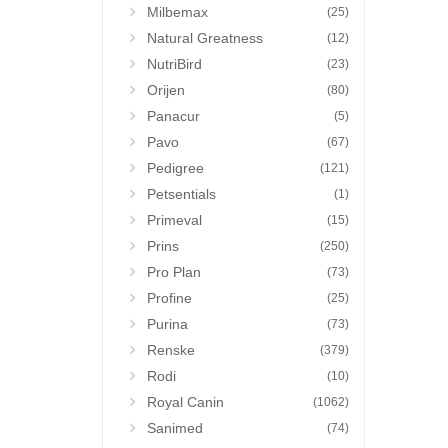
Milbemax
(25)
Natural Greatness
(12)
NutriBird
(23)
Orijen
(80)
Panacur
(5)
Pavo
(67)
Pedigree
(121)
Petsentials
(1)
Primeval
(15)
Prins
(250)
Pro Plan
(73)
Profine
(25)
Purina
(73)
Renske
(379)
Rodi
(10)
Royal Canin
(1062)
Sanimed
(74)