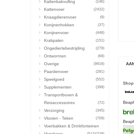
Kattenbakvulling
(146)
Kattenvoer
(2432)
Knaagdierenvoer
(9)
Konijnenhokken
(37)
Konijnenvoer
(448)
Krabpalen
(151)
Ongediertebestrijding
(279)
Ontwormen
(68)
Overige
AAN
(9918)
Paardenvoer
(281)
Speelgoed
(552)
Shop
Supplementen
(399)
Transportboxen &
Beaph
Reisaccessoires
(72)
Verzorging
(345)
Vlooien - Teken
(709)
Beaph
Voerbakken & Drinkfonteinen
Vogelvoer
(512)
(228)