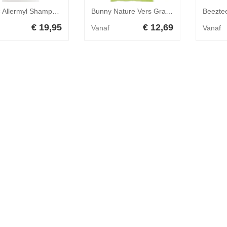
Virbac Allermyl Shampoo 250 ml
Bunny Nature Vers Gras Hooi 750 gr
€ 19,95
€ 12,69
Vanaf
Vanaf