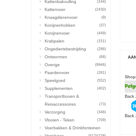
Kattenbakvulling
(144)
Kattenvoer
(2430)
Knaagdierenvoer
(9)
Konijnenhokken
(37)
Konijnenvoer
(449)
Krabpalen
(151)
Ongediertebestrijding
(288)
Ontwormen
(68)
AAN
Overige
(9946)
Paardenvoer
(281)
Shop
Speelgoed
(552)
Supplementen
(402)
Transportboxen &
Back 
Reisaccessoires
(73)
Verzorging
(348)
Back 
Vlooien - Teken
(709)
Voerbakken & Drinkfonteinen
Vogelvoer
(512)
(228)