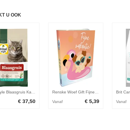
KT U OOK
Vitalstyle Blaasgruis Kattenvoer 3,5 kg
Renske Woef Gift Fijne Vakantie (Zonvakantie)
€ 37,50
€ 5,39
Vanaf
Vanaf