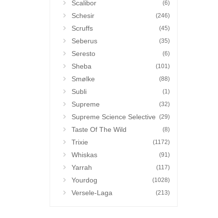
Scalibor
(6)
Schesir
(246)
Scruffs
(45)
Seberus
(35)
Seresto
(6)
Sheba
(101)
Smølke
(88)
Subli
(1)
Supreme
(32)
Supreme Science Selective
(29)
Taste Of The Wild
(8)
Trixie
(1172)
Whiskas
(91)
Yarrah
(117)
Yourdog
(1028)
Versele-Laga
(213)