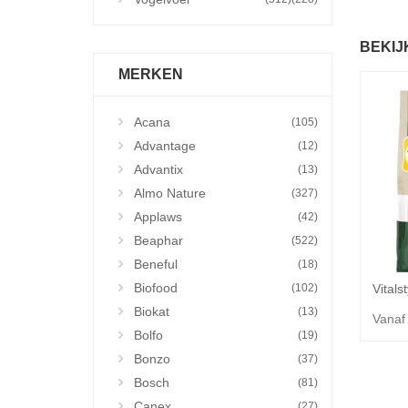
BEKIJ
MERKEN
Acana
(105)
Advantage
(12)
Advantix
(13)
Almo Nature
(327)
Applaws
(42)
Beaphar
(522)
Beneful
(18)
Biofood
(102)
Biokat
(13)
Vanaf
Bolfo
(19)
Bonzo
(37)
Bosch
(81)
Canex
(27)