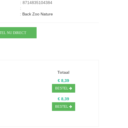
:
8714835104384
:
:
Back Zoo Nature
TEL NU DIRECT
Totaal
€ 8,39
BESTEL
€ 8,39
BESTEL