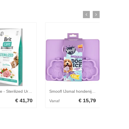
Brit Care - Sterilized Urinary Health - 7 kg
Smoofl IJsmal hondenijs large
€ 41,70
€ 15,79
Vanaf
Vanaf