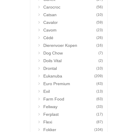
Carocroc
(56)
Catsan
(10)
Cavalor
(59)
Cavom
(23)
Cédé
(26)
Dierenvoer Kopen
(16)
Dog Chow
(7)
Doils Vital
(2)
Drontal
(10)
Eukanuba
(209)
Euro Premium
(43)
Exil
(13)
Farm Food
(63)
Feliway
(33)
Ferplast
(17)
Flexi
(87)
Fokker
(104)