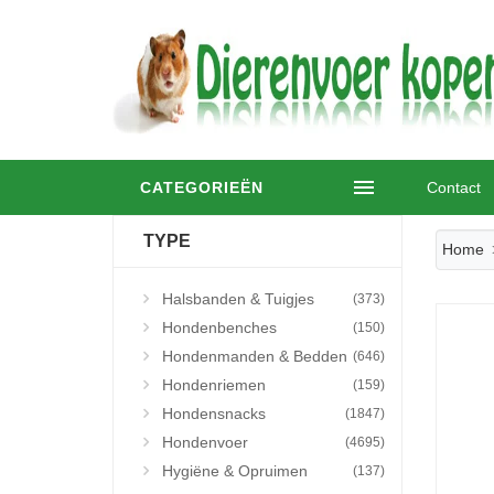
CATEGORIEËN
Contact
TYPE
Home
Halsbanden & Tuigjes
(373)
Hondenbenches
(150)
Hondenmanden & Bedden
(646)
Hondenriemen
(159)
Hondensnacks
(1847)
Hondenvoer
(4695)
Hygiëne & Opruimen
(137)