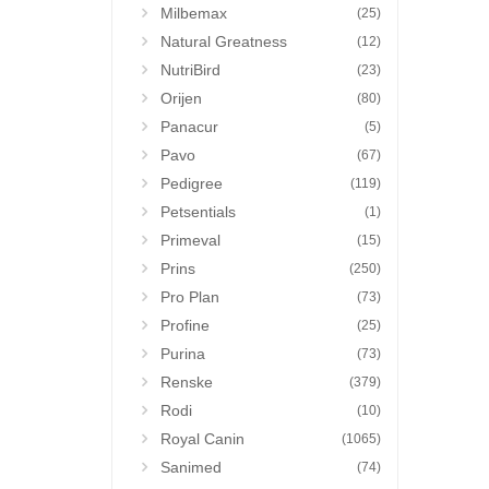
Milbemax
(25)
Natural Greatness
(12)
NutriBird
(23)
Orijen
(80)
Panacur
(5)
Pavo
(67)
Pedigree
(119)
Petsentials
(1)
Primeval
(15)
Prins
(250)
Pro Plan
(73)
Profine
(25)
Purina
(73)
Renske
(379)
Rodi
(10)
Royal Canin
(1065)
Sanimed
(74)