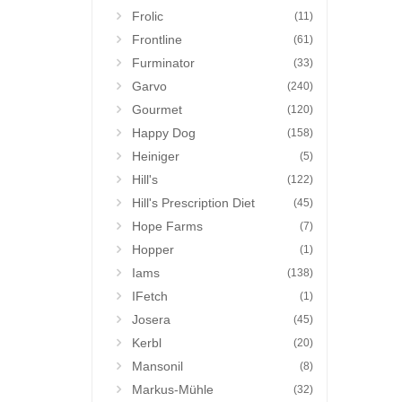
Frolic
(11)
Frontline
(61)
Furminator
(33)
Garvo
(240)
Gourmet
(120)
Happy Dog
(158)
Heiniger
(5)
Hill's
(122)
Hill's Prescription Diet
(45)
Hope Farms
(7)
Hopper
(1)
Iams
(138)
IFetch
(1)
Josera
(45)
Kerbl
(20)
Mansonil
(8)
Markus-Mühle
(32)