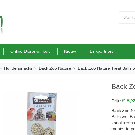
Online Dierenwinkels
Nieuw
Linkpartners
Hondensnacks
Back Zoo Nature
Back Zoo Nature Treat Balls 6
Back Zo
€ 8,
Prijs:
Back Zoo Nat
Balls van Ba
zodat kroms
manier te pa