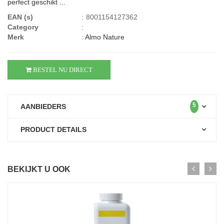
perfect geschikt ...
EAN (s)
:
8001154127362
Category
:
Merk
:
Almo Nature
BESTEL NU DIRECT
5
AANBIEDERS
PRODUCT DETAILS
BEKIJKT U OOK