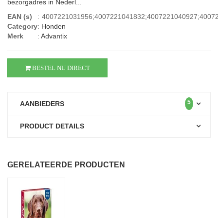
bezorgadres in Nederl...
EAN (s)
:
4007221031956;4007221041832;4007221040927;4007
Category
:
Honden
Merk
:
Advantix
BESTEL NU DIRECT
5
AANBIEDERS
PRODUCT DETAILS
GERELATEERDE PRODUCTEN