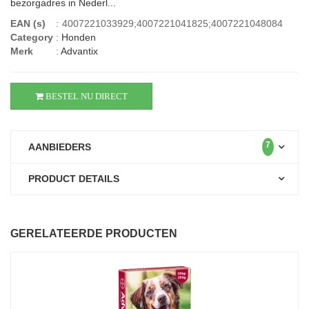
bezorgadres in Nederl...
EAN (s)
:
4007221033929;4007221041825;4007221048084
Category
:
Honden
Merk
:
Advantix
BESTEL NU DIRECT
7
AANBIEDERS
PRODUCT DETAILS
GERELATEERDE PRODUCTEN