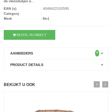
de vleesstukjes a...
EAN (s)
:
4048422102595
Category
:
Merk
:
8in1
BESTEL NU DIRECT
4
AANBIEDERS
PRODUCT DETAILS
BEKIJKT U OOK