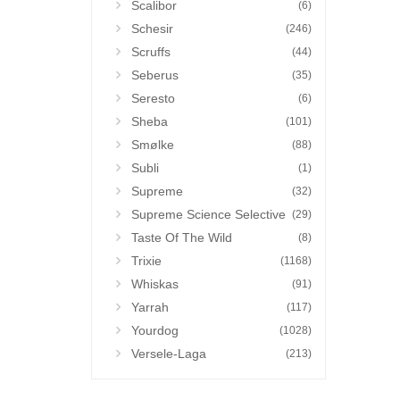
Scalibor
(6)
Schesir
(246)
Scruffs
(44)
Seberus
(35)
Seresto
(6)
Sheba
(101)
Smølke
(88)
Subli
(1)
Supreme
(32)
Supreme Science Selective
(29)
Taste Of The Wild
(8)
Trixie
(1168)
Whiskas
(91)
Yarrah
(117)
Yourdog
(1028)
Versele-Laga
(213)