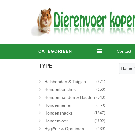
CATEGORIEËN
Contact
TYPE
Home
Halsbanden & Tuigjes
(371)
Hondenbenches
(150)
Hondenmanden & Bedden
(643)
Hondenriemen
(159)
Hondensnacks
(1847)
Hondenvoer
(4692)
Hygiëne & Opruimen
(139)