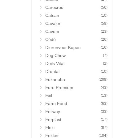
Carocroc
(56)
Catsan
(10)
Cavalor
(59)
Cavom
(23)
Cédé
(26)
Dierenvoer Kopen
(16)
Dog Chow
(7)
Doils Vital
(2)
Drontal
(10)
Eukanuba
(209)
Euro Premium
(43)
Exil
(13)
Farm Food
(63)
Feliway
(33)
Ferplast
(17)
Flexi
(87)
Fokker
(104)