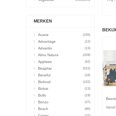
MERKEN
BEKIJ
Acana
(105)
Advantage
(12)
Advantix
(13)
Almo Nature
(328)
Applaws
(42)
Beaphar
(522)
Beneful
(16)
Biofood
(102)
Biokat
(13)
Bolfo
(19)
Bonzo
(37)
Vanaf
Bosch
(80)
Canex
(27)