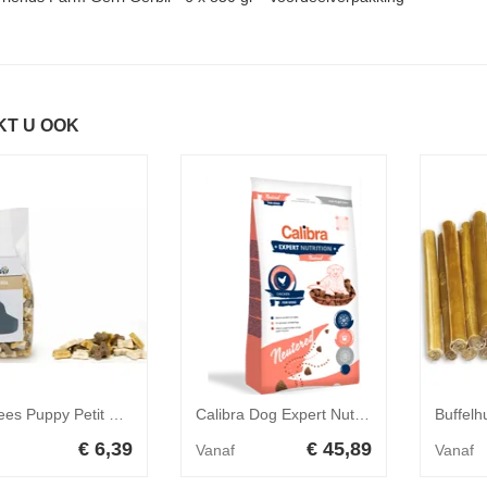
KT U OOK
Beeztees Puppy Petit Mix 400 gr
Calibra Dog Expert Nutrition Neutered 7kg
€ 6,39
€ 45,89
Vanaf
Vanaf