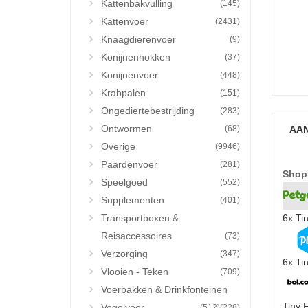
Kattenbakvulling
(145)
Kattenvoer
(2431)
Knaagdierenvoer
(9)
Konijnenhokken
(37)
Konijnenvoer
(448)
Krabpalen
(151)
Ongediertebestrijding
(283)
Ontwormen
(68)
AAN
Overige
(9946)
Paardenvoer
(281)
Shop
Speelgoed
(552)
Supplementen
(401)
Transportboxen &
6x Ti
Reisaccessoires
(73)
Verzorging
(347)
6x Ti
Vlooien - Teken
(709)
Voerbakken & Drinkfonteinen
Tiny 
Vogelvoer
(512)
(228)