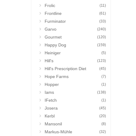
Frolic
(11)
Frontline
(61)
Furminator
(33)
Garvo
(240)
Gourmet
(120)
Happy Dog
(159)
Heiniger
(5)
Hill's
(123)
Hill's Prescription Diet
(45)
Hope Farms
(7)
Hopper
(1)
Iams
(138)
IFetch
(1)
Josera
(45)
Kerbl
(20)
Mansonil
(8)
Markus-Mühle
(32)