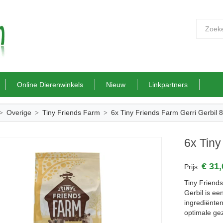
Online Dierenwinkels
Nieuw
Linkpartners
Overige
Tiny Friends Farm
6x Tiny Friends Farm Gerri Gerbil 
6x Tiny
€ 31
Prijs:
Tiny Friend
Gerbil is e
ingrediënte
optimale ge