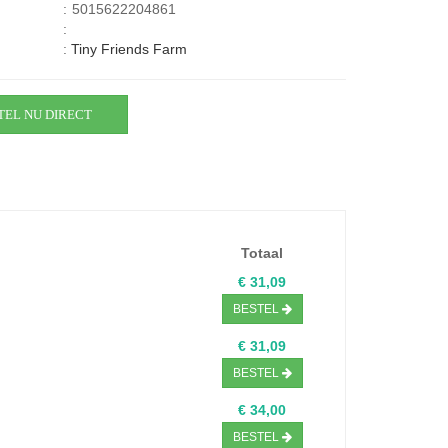
:
5015622204861
:
:
Tiny Friends Farm
TEL NU DIRECT
Totaal
€ 31,09
BESTEL
€ 31,09
BESTEL
€ 34,00
BESTEL