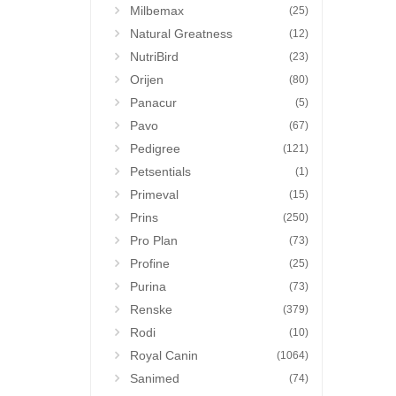
Milbemax
(25)
Natural Greatness
(12)
NutriBird
(23)
Orijen
(80)
Panacur
(5)
Pavo
(67)
Pedigree
(121)
Petsentials
(1)
Primeval
(15)
Prins
(250)
Pro Plan
(73)
Profine
(25)
Purina
(73)
Renske
(379)
Rodi
(10)
Royal Canin
(1064)
Sanimed
(74)