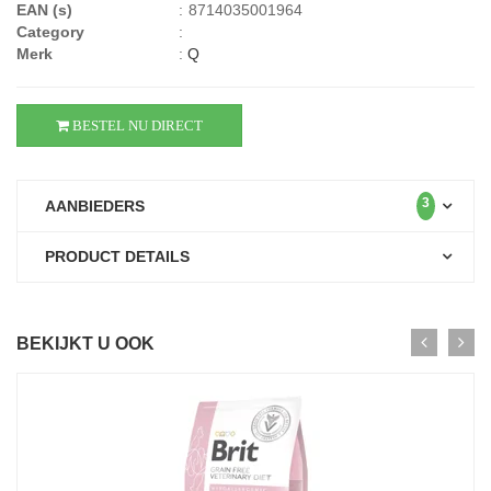
EAN (s)
:
8714035001964
Category
:
Merk
:
Q
BESTEL NU DIRECT
3
AANBIEDERS
PRODUCT DETAILS
BEKIJKT U OOK