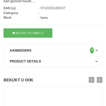
hart gezond houdt. ...
EAN (s)
:
8710255199337
Category
:
Merk
:
Iams
BESTEL NU DIRECT
3
AANBIEDERS
PRODUCT DETAILS
BEKIJKT U OOK