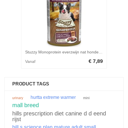
Stuzzy Monoprotein everzwijn nat hondenvoer (400 g) 1 doos (6 x 400 g)
€ 7,89
Vanaf
PRODUCT TAGS
hurtta extreme warmer
urinary
mini
mall breed
hills prescription diet canine d d eend
rijst
hill s science plan mature adult small