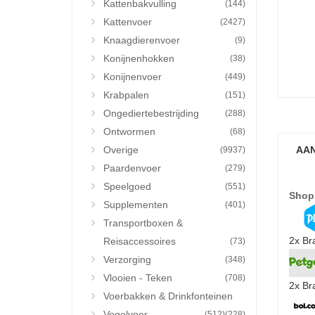
Kattenbakvulling
(144)
Kattenvoer
(2427)
Knaagdierenvoer
(9)
Konijnenhokken
(38)
Konijnenvoer
(449)
Krabpalen
(151)
Ongediertebestrijding
(288)
Ontwormen
(68)
Overige
AAN
(9937)
Paardenvoer
(279)
Speelgoed
(551)
Shop
Supplementen
(401)
Transportboxen &
2x Br
Reisaccessoires
(73)
Verzorging
(348)
Vlooien - Teken
(708)
2x Br
Voerbakken & Drinkfonteinen
Vogelvoer
(512)
(228)