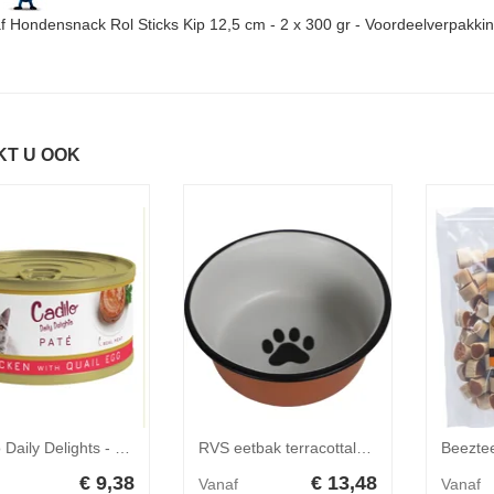
f Hondensnack Rol Sticks Kip 12,5 cm - 2 x 300 gr - Voordeelverpakki
KT U OOK
Cadilo Daily Delights - kip met kwartelei paté - natvoer kat (70 g) 1 verpakking (6 x 70g)
RVS eetbak terracottalook voor hond en kat 2 x 20 cm
€ 9,38
€ 13,48
Vanaf
Vanaf