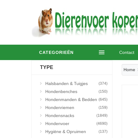
CATEGORIEËN
Contact
TYPE
Home
Halsbanden & Tuigjes
(374)
Hondenbenches
(150)
Hondenmanden & Bedden
(645)
Hondenriemen
(159)
Hondensnacks
(1849)
Hondenvoer
(4690)
Hygiëne & Opruimen
(137)