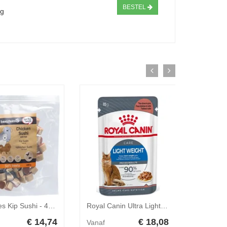
BESTEL
ng
Beeztees Kip Sushi - 400 g
Royal Canin Ultra Light In Saus Kat 12 x 85 gr
€ 14,74
€ 18,08
Vanaf
Vanaf