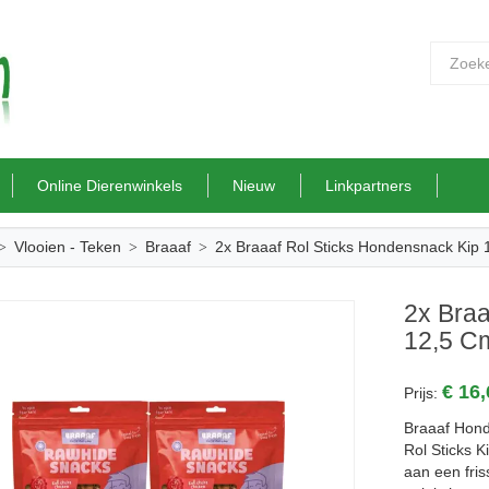
Online Dierenwinkels
Nieuw
Linkpartners
Vlooien - Teken
Braaaf
2x Braaaf Rol Sticks Hondensnack Kip
2x Braa
12,5 C
€ 16
Prijs:
Braaaf Hond
Rol Sticks K
aan een fri