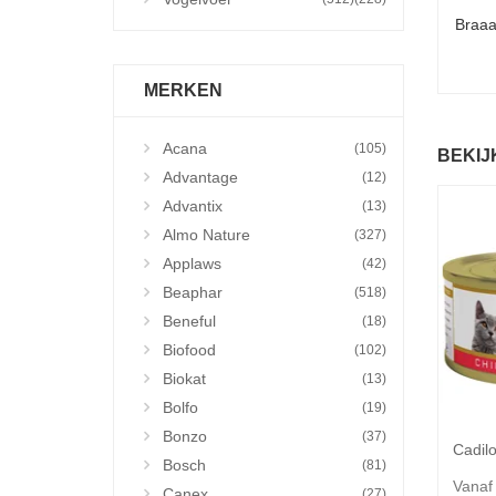
Braaa
MERKEN
Acana
(105)
BEKIJ
Advantage
(12)
Advantix
(13)
Almo Nature
(327)
Applaws
(42)
Beaphar
(518)
Beneful
(18)
Biofood
(102)
Biokat
(13)
Bolfo
(19)
Bonzo
(37)
Bosch
(81)
Vanaf
Canex
(27)