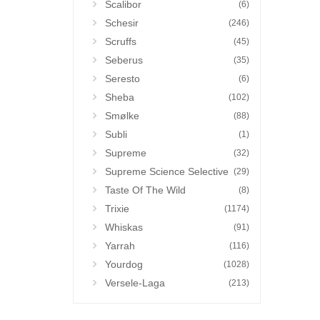
Scalibor
(6)
Schesir
(246)
Scruffs
(45)
Seberus
(35)
Seresto
(6)
Sheba
(102)
Smølke
(88)
Subli
(1)
Supreme
(32)
Supreme Science Selective
(29)
Taste Of The Wild
(8)
Trixie
(1174)
Whiskas
(91)
Yarrah
(116)
Yourdog
(1028)
Versele-Laga
(213)