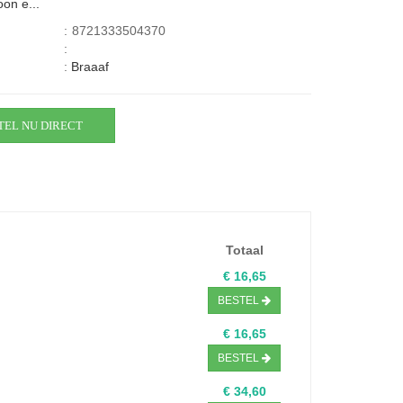
on e...
:
8721333504370
:
:
Braaaf
TEL NU DIRECT
Totaal
€ 16,65
BESTEL
€ 16,65
BESTEL
€ 34,60