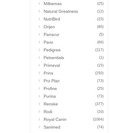
Milbemax
(25)
Natural Greatness
(12)
NutriBird
(23)
Orijen
(80)
Panacur
(5)
Pavo
(66)
Pedigree
(117)
Petsentials
(1)
Primeval
(15)
Prins
(250)
Pro Plan
(73)
Profine
(25)
Purina
(73)
Renske
(377)
Rodi
(10)
Royal Canin
(1064)
Sanimed
(74)