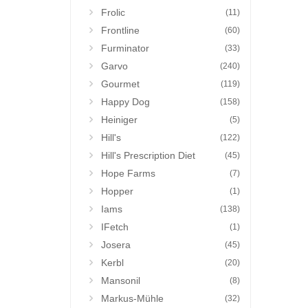
Frolic
(11)
Frontline
(60)
Furminator
(33)
Garvo
(240)
Gourmet
(119)
Happy Dog
(158)
Heiniger
(5)
Hill's
(122)
Hill's Prescription Diet
(45)
Hope Farms
(7)
Hopper
(1)
Iams
(138)
IFetch
(1)
Josera
(45)
Kerbl
(20)
Mansonil
(8)
Markus-Mühle
(32)