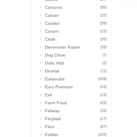
Carocroc
(56)
Catsan
(10)
Cavalor
(58)
Cavom
(23)
Cédé
(26)
Dierenvoer Kopen
(16)
Dog Chow
(7)
Doils Vital
(2)
Drontal
(11)
Eukanuba
(209)
Euro Premium
(43)
Exil
(13)
Farm Food
(63)
Feliway
(33)
Ferplast
(17)
Flexi
(87)
Fokker
(104)