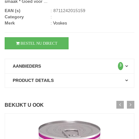
smaak * Goed voor ...
EAN (s)
:
8711242015159
Category
:
Merk
:
Voskes
BESTEL NU DIRECT
3
AANBIEDERS
PRODUCT DETAILS
BEKIJKT U OOK