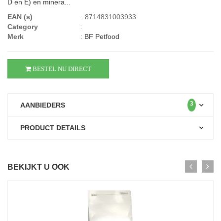
D en E) en minera...
EAN (s)
:
8714831003933
Category
:
Merk
:
BF Petfood
BESTEL NU DIRECT
3
AANBIEDERS
PRODUCT DETAILS
BEKIJKT U OOK